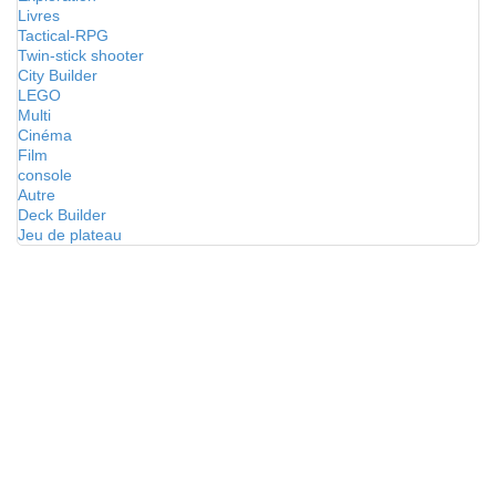
Livres
Tactical-RPG
Twin-stick shooter
City Builder
LEGO
Multi
Cinéma
Film
console
Autre
Deck Builder
Jeu de plateau