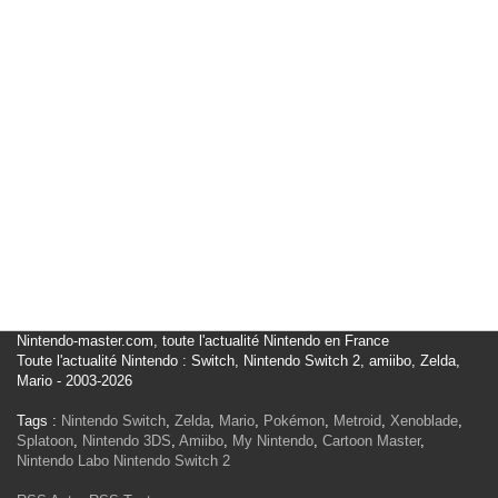
Nintendo-master.com, toute l'actualité Nintendo en France
Toute l'actualité Nintendo : Switch, Nintendo Switch 2, amiibo, Zelda,
Mario - 2003-2026
Tags :
Nintendo Switch
,
Zelda
,
Mario
,
Pokémon
,
Metroid
,
Xenoblade
,
Splatoon
,
Nintendo 3DS
,
Amiibo
,
My Nintendo
,
Cartoon Master
,
Nintendo Labo
Nintendo Switch 2