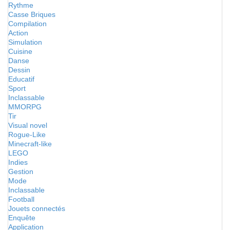
Rythme
Casse Briques
Compilation
Action
Simulation
Cuisine
Danse
Dessin
Educatif
Sport
Inclassable
MMORPG
Tir
Visual novel
Rogue-Like
Minecraft-like
LEGO
Indies
Gestion
Mode
Inclassable
Football
Jouets connectés
Enquête
Application