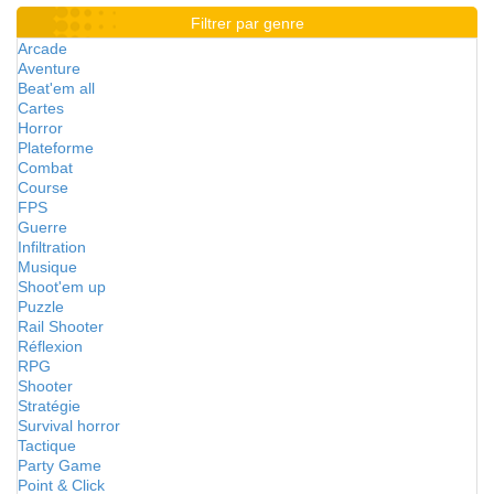
Filtrer par genre
Arcade
Aventure
Beat'em all
Cartes
Horror
Plateforme
Combat
Course
FPS
Guerre
Infiltration
Musique
Shoot'em up
Puzzle
Rail Shooter
Réflexion
RPG
Shooter
Stratégie
Survival horror
Tactique
Party Game
Point & Click