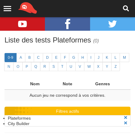
Liste des tests Plateformes
(0)
0-9
A
B
C
D
E
F
G
H
I
J
K
L
M
N
O
P
Q
R
S
T
U
V
W
X
Y
Z
Nom
Note
Genres
Aucun jeu ne correspond à vos critères.
Filtres actifs
Plateformes
City Builder