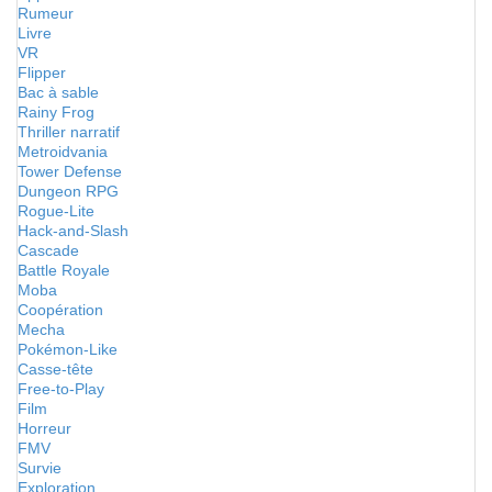
Rumeur
Livre
VR
Flipper
Bac à sable
Rainy Frog
Thriller narratif
Metroidvania
Tower Defense
Dungeon RPG
Rogue-Lite
Hack-and-Slash
Cascade
Battle Royale
Moba
Coopération
Mecha
Pokémon-Like
Casse-tête
Free-to-Play
Film
Horreur
FMV
Survie
Exploration