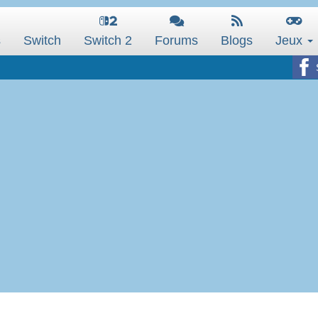
s
Switch
Switch 2
Forums
Blogs
Jeux