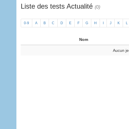
Liste des tests Actualité
(0)
0-9
A
B
C
D
E
F
G
H
I
J
K
L
Nom
Aucun je