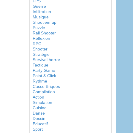
FPS
Guerre
Infiltration
Musique
Shoot'em up
Puzzle
Rail Shooter
Réflexion
RPG
Shooter
Stratégie
Survival horror
Tactique
Party Game
Point & Click
Rythme
Casse Briques
Compilation
Action
Simulation
Cuisine
Danse
Dessin
Educatif
Sport