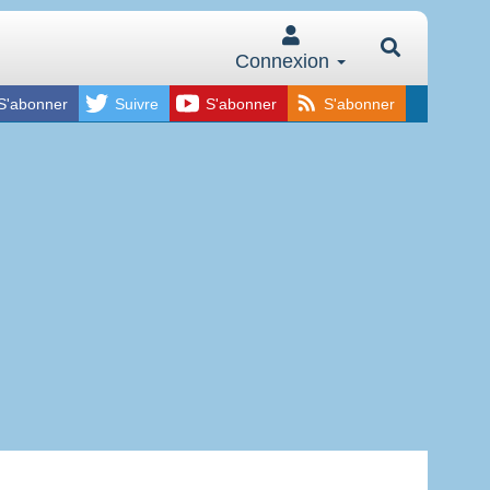
Connexion
S'abonner
Suivre
S'abonner
S'abonner