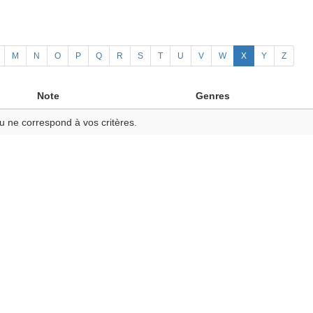
M
N
O
P
Q
R
S
T
U
V
W
X
Y
Z
Note
Genres
u ne correspond à vos critères.