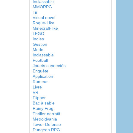
Inclassable
MMORPG
Tir
Visual novel
Rogue-Like
Minecraft-like
LEGO
Indies
Gestion
Mode
Inclassable
Football
Jouets connectés
Enquête
Application
Rumeur
Livre
VR
Flipper
Bac à sable
Rainy Frog
Thriller narratif
Metroidvania
Tower Defense
Dungeon RPG