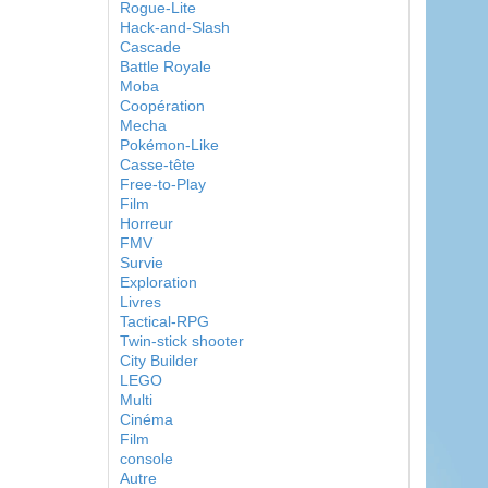
Rogue-Lite
Hack-and-Slash
Cascade
Battle Royale
Moba
Coopération
Mecha
Pokémon-Like
Casse-tête
Free-to-Play
Film
Horreur
FMV
Survie
Exploration
Livres
Tactical-RPG
Twin-stick shooter
City Builder
LEGO
Multi
Cinéma
Film
console
Autre