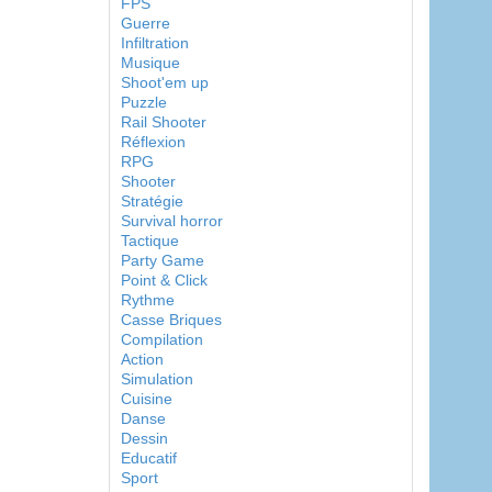
FPS
Guerre
Infiltration
Musique
Shoot'em up
Puzzle
Rail Shooter
Réflexion
RPG
Shooter
Stratégie
Survival horror
Tactique
Party Game
Point & Click
Rythme
Casse Briques
Compilation
Action
Simulation
Cuisine
Danse
Dessin
Educatif
Sport