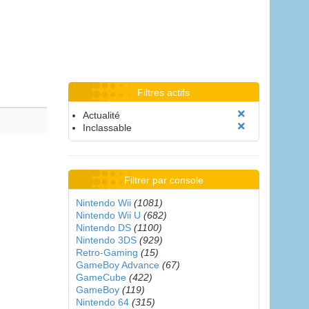
Filtres actifs
Actualité
Inclassable
Filtrer par console
Nintendo Wii
(1081)
Nintendo Wii U
(682)
Nintendo DS
(1100)
Nintendo 3DS
(929)
Retro-Gaming
(15)
GameBoy Advance
(67)
GameCube
(422)
GameBoy
(119)
Nintendo 64
(315)