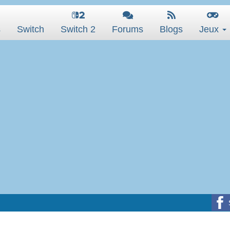
s
Switch
Switch 2
Forums
Blogs
Jeux