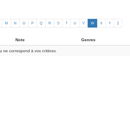
M
N
O
P
Q
R
S
T
U
V
W
X
Y
Z
Note
Genres
u ne correspond à vos critères.