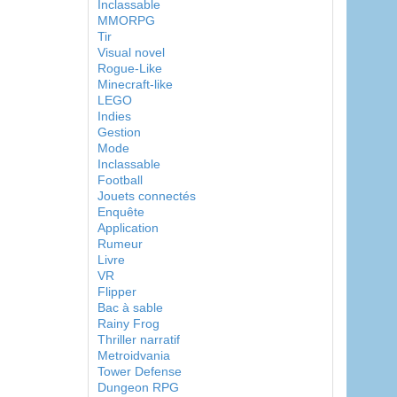
Inclassable
MMORPG
Tir
Visual novel
Rogue-Like
Minecraft-like
LEGO
Indies
Gestion
Mode
Inclassable
Football
Jouets connectés
Enquête
Application
Rumeur
Livre
VR
Flipper
Bac à sable
Rainy Frog
Thriller narratif
Metroidvania
Tower Defense
Dungeon RPG