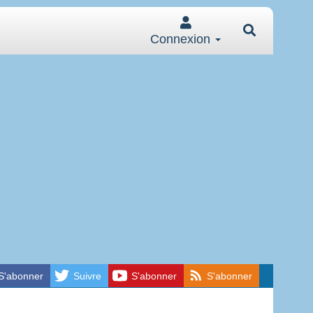
Connexion
S'abonner
Suivre
S'abonner
S'abonner