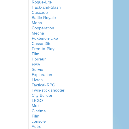
Rogue-Lite
Hack-and-Slash
Cascade
Battle Royale
Moba
Coopération
Mecha
Pokémon-Like
Casse-tête
Free-to-Play
Film
Horreur
FMV
Survie
Exploration
Livres
Tactical-RPG
Twin-stick shooter
City Builder
LEGO
Multi
Cinéma
Film
console
Autre