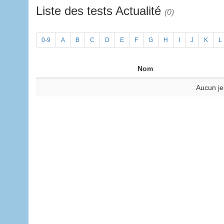
Liste des tests Actualité
(0)
0-9
A
B
C
D
E
F
G
H
I
J
K
L
Nom
Aucun je