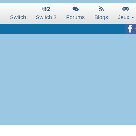
s
Switch
Switch 2
Forums
Blogs
Jeux