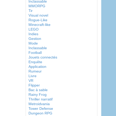
Inclassable
MMORPG
Tir
Visual novel
Rogue-Like
Minecraft-like
LEGO
Indies
Gestion
Mode
Inclassable
Football
Jouets connectés
Enquête
Application
Rumeur
Livre
VR
Flipper
Bac à sable
Rainy Frog
Thriller narratif
Metroidvania
Tower Defense
Dungeon RPG