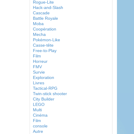
Rogue-Lite
Hack-and-Slash
Cascade
Battle Royale
Moba
Coopération
Mecha
Pokémon-Like
Casse-tête
Free-to-Play
Film
Horreur
FMV
Survie
Exploration
Livres
Tactical-RPG
Twin-stick shooter
City Builder
LEGO
Multi
Cinéma
Film
console
Autre