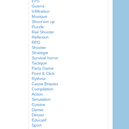
FPS
Guerre
Infiltration
Musique
Shoot'em up
Puzzle
Rail Shooter
Réflexion
RPG
Shooter
Stratégie
Survival horror
Tactique
Party Game
Point & Click
Rythme
Casse Briques
Compilation
Action
Simulation
Cuisine
Danse
Dessin
Educatif
Sport