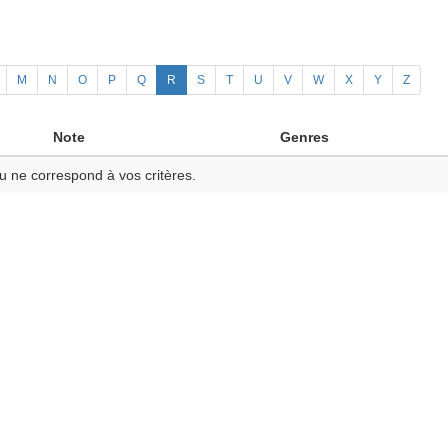
M
N
O
P
Q
R
S
T
U
V
W
X
Y
Z
Note
Genres
u ne correspond à vos critères.