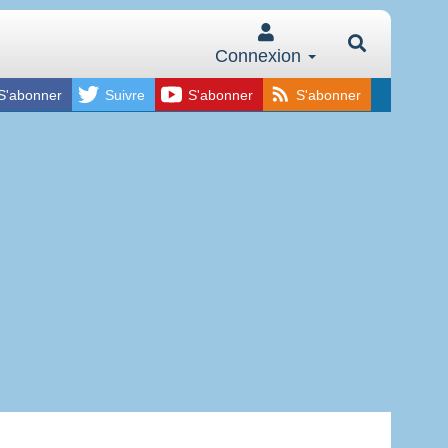
Connexion
S'abonner
Suivre
S'abonner
S'abonner