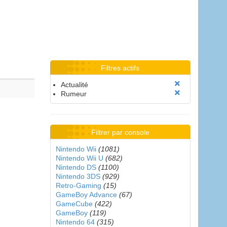
Filtres actifs
Actualité
Rumeur
Filtrer par console
Nintendo Wii
(1081)
Nintendo Wii U
(682)
Nintendo DS
(1100)
Nintendo 3DS
(929)
Retro-Gaming
(15)
GameBoy Advance
(67)
GameCube
(422)
GameBoy
(119)
Nintendo 64
(315)