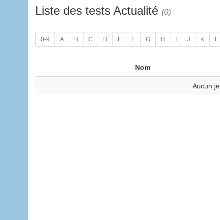
Liste des tests Actualité
(0)
0-9
A
B
C
D
E
F
G
H
I
J
K
L
Nom
Aucun je