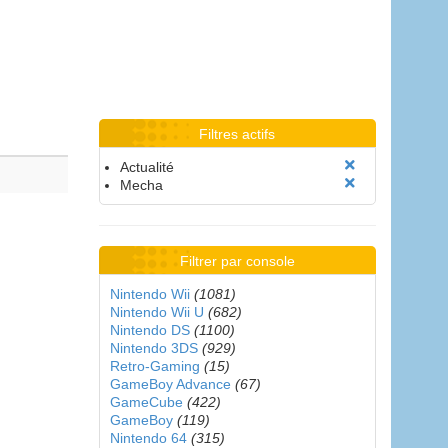
Filtres actifs
Actualité
Mecha
Filtrer par console
Nintendo Wii
(1081)
Nintendo Wii U
(682)
Nintendo DS
(1100)
Nintendo 3DS
(929)
Retro-Gaming
(15)
GameBoy Advance
(67)
GameCube
(422)
GameBoy
(119)
Nintendo 64
(315)