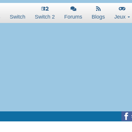
s
Switch
Switch 2
Forums
Blogs
Jeux