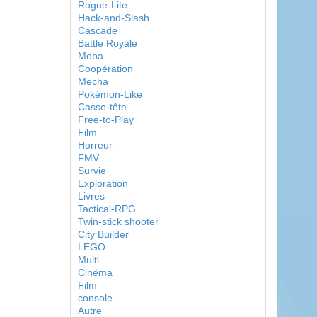
Rogue-Lite
Hack-and-Slash
Cascade
Battle Royale
Moba
Coopération
Mecha
Pokémon-Like
Casse-tête
Free-to-Play
Film
Horreur
FMV
Survie
Exploration
Livres
Tactical-RPG
Twin-stick shooter
City Builder
LEGO
Multi
Cinéma
Film
console
Autre