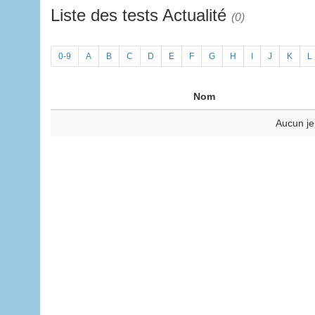
Liste des tests Actualité
(0)
0-9
A
B
C
D
E
F
G
H
I
J
K
L
Nom
Aucun je