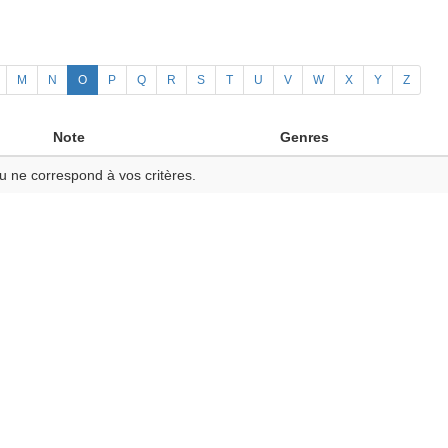
M
N
O
P
Q
R
S
T
U
V
W
X
Y
Z
Note
Genres
u ne correspond à vos critères.