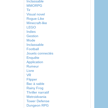
Inclassable
MMORPG
Tir
Visual novel
Rogue-Like
Minecraft-like
LEGO
Indies
Gestion
Mode
Inclassable
Football
Jouets connectés
Enquête
Application
Rumeur
Livre
VR
Flipper
Bac à sable
Rainy Frog
Thriller narratif
Metroidvania
Tower Defense
Dungeon RPG