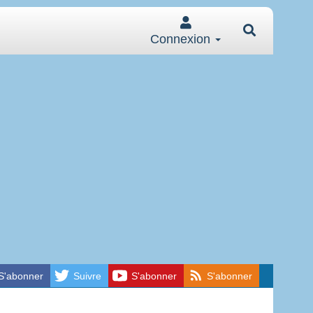
Connexion
S'abonner
Suivre
S'abonner
S'abonner