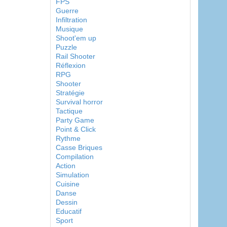
FPS
Guerre
Infiltration
Musique
Shoot'em up
Puzzle
Rail Shooter
Réflexion
RPG
Shooter
Stratégie
Survival horror
Tactique
Party Game
Point & Click
Rythme
Casse Briques
Compilation
Action
Simulation
Cuisine
Danse
Dessin
Educatif
Sport