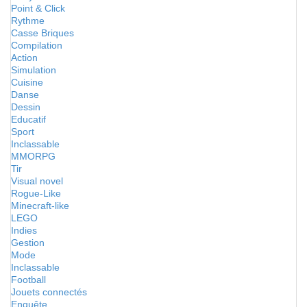
Point & Click
Rythme
Casse Briques
Compilation
Action
Simulation
Cuisine
Danse
Dessin
Educatif
Sport
Inclassable
MMORPG
Tir
Visual novel
Rogue-Like
Minecraft-like
LEGO
Indies
Gestion
Mode
Inclassable
Football
Jouets connectés
Enquête