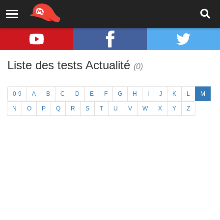
Liste des tests Actualité
(0)
0-9
A
B
C
D
E
F
G
H
I
J
K
L
M
N
O
P
Q
R
S
T
U
V
W
X
Y
Z