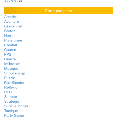
Société
(2)
Filtrer par genre
Arcade
Aventure
Beat'em all
Cartes
Horror
Plateforme
Combat
Course
FPS
Guerre
Infiltration
Musique
Shoot'em up
Puzzle
Rail Shooter
Réflexion
RPG
Shooter
Stratégie
Survival horror
Tactique
Party Game