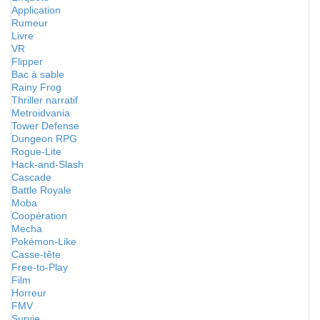
Application
Rumeur
Livre
VR
Flipper
Bac à sable
Rainy Frog
Thriller narratif
Metroidvania
Tower Defense
Dungeon RPG
Rogue-Lite
Hack-and-Slash
Cascade
Battle Royale
Moba
Coopération
Mecha
Pokémon-Like
Casse-tête
Free-to-Play
Film
Horreur
FMV
Survie