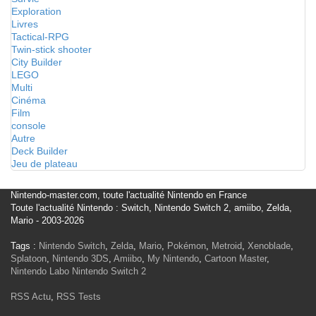
Exploration
Livres
Tactical-RPG
Twin-stick shooter
City Builder
LEGO
Multi
Cinéma
Film
console
Autre
Deck Builder
Jeu de plateau
Nintendo-master.com, toute l'actualité Nintendo en France
Toute l'actualité Nintendo : Switch, Nintendo Switch 2, amiibo, Zelda,
Mario - 2003-2026
Tags :
Nintendo Switch
,
Zelda
,
Mario
,
Pokémon
,
Metroid
,
Xenoblade
,
Splatoon
,
Nintendo 3DS
,
Amiibo
,
My Nintendo
,
Cartoon Master
,
Nintendo Labo
Nintendo Switch 2
RSS Actu
,
RSS Tests