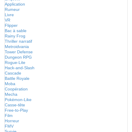
Application
Rumeur
Livre
VR
Flipper
Bac à sable
Rainy Frog
Thriller narratif
Metroidvania
Tower Defense
Dungeon RPG
Rogue-Lite
Hack-and-Slash
Cascade
Battle Royale
Moba
Coopération
Mecha
Pokémon-Like
Casse-tête
Free-to-Play
Film
Horreur
FMV
Survie