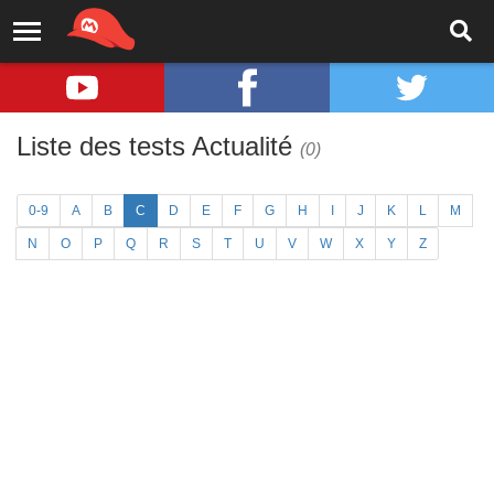
Liste des tests Actualité
(0)
0-9
A
B
C
D
E
F
G
H
I
J
K
L
M
N
O
P
Q
R
S
T
U
V
W
X
Y
Z