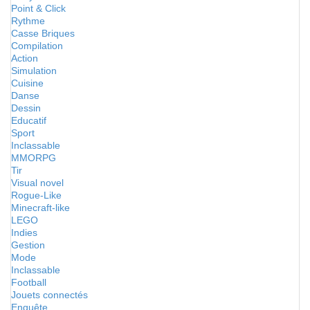
Point & Click
Rythme
Casse Briques
Compilation
Action
Simulation
Cuisine
Danse
Dessin
Educatif
Sport
Inclassable
MMORPG
Tir
Visual novel
Rogue-Like
Minecraft-like
LEGO
Indies
Gestion
Mode
Inclassable
Football
Jouets connectés
Enquête