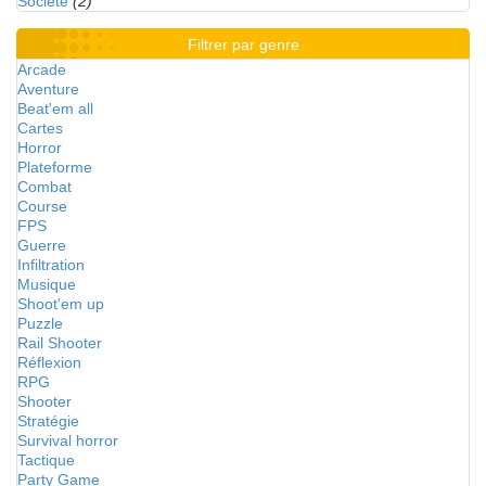
Société
(2)
Filtrer par genre
Arcade
Aventure
Beat'em all
Cartes
Horror
Plateforme
Combat
Course
FPS
Guerre
Infiltration
Musique
Shoot'em up
Puzzle
Rail Shooter
Réflexion
RPG
Shooter
Stratégie
Survival horror
Tactique
Party Game