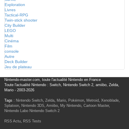
Exploration
Livres
Tactical-RPG
Twin-stick shooter
City Builder
LEGO
Multi
Cinéma
Film
console
Autre
Deck Builder
Jeu de plateau
Nintendo-master.com, toute l'actualité Nintendo en France
Toute l'actualité Nintendo : Switch, Nintendo Switch 2, amiibo, Zelda,
Mario - 2003-2026
Tags :
Nintendo Switch
,
Zelda
,
Mario
,
Pokémon
,
Metroid
,
Xenoblade
,
Splatoon
,
Nintendo 3DS
,
Amiibo
,
My Nintendo
,
Cartoon Master
,
Nintendo Labo
Nintendo Switch 2
RSS Actu
,
RSS Tests