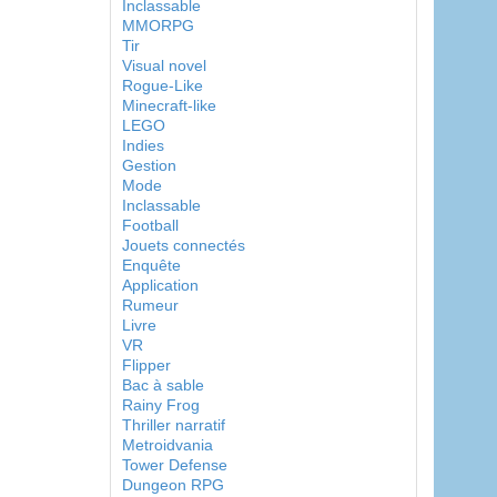
Inclassable
MMORPG
Tir
Visual novel
Rogue-Like
Minecraft-like
LEGO
Indies
Gestion
Mode
Inclassable
Football
Jouets connectés
Enquête
Application
Rumeur
Livre
VR
Flipper
Bac à sable
Rainy Frog
Thriller narratif
Metroidvania
Tower Defense
Dungeon RPG