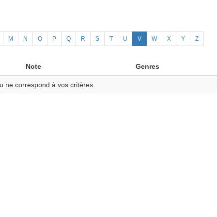
M
N
O
P
Q
R
S
T
U
V
W
X
Y
Z
Note
Genres
u ne correspond à vos critères.