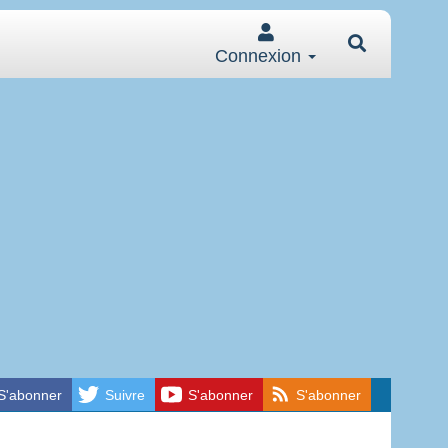
Connexion
S'abonner
Suivre
S'abonner
S'abonner