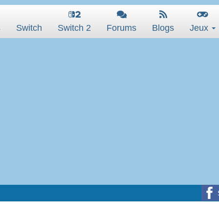
s
Switch
Switch 2
Forums
Blogs
Jeux