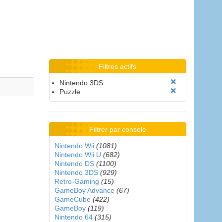
Filtres actifs
Nintendo 3DS
Puzzle
Filtrer par console
Nintendo Wii
(1081)
Nintendo Wii U
(682)
Nintendo DS
(1100)
Nintendo 3DS
(929)
Retro-Gaming
(15)
GameBoy Advance
(67)
GameCube
(422)
GameBoy
(119)
Nintendo 64
(315)