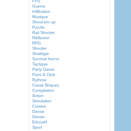
FPS
Guerre
Infiltration
Musique
Shoot'em up
Puzzle
Rail Shooter
Réflexion
RPG
Shooter
Stratégie
Survival horror
Tactique
Party Game
Point & Click
Rythme
Casse Briques
Compilation
Action
Simulation
Cuisine
Danse
Dessin
Educatif
Sport