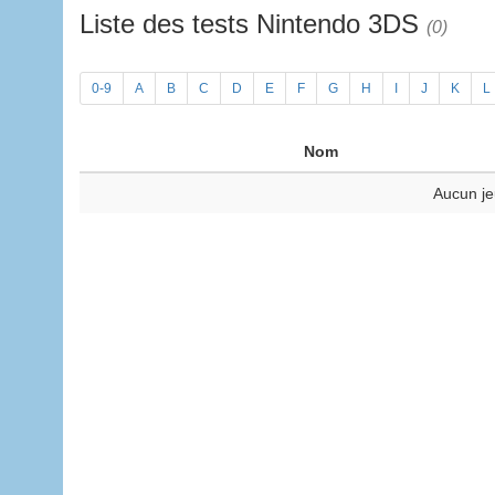
Liste des tests Nintendo 3DS
(0)
0-9
A
B
C
D
E
F
G
H
I
J
K
L
Nom
Aucun je