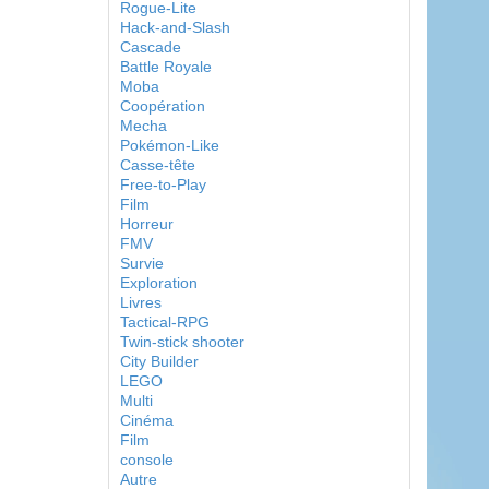
Rogue-Lite
Hack-and-Slash
Cascade
Battle Royale
Moba
Coopération
Mecha
Pokémon-Like
Casse-tête
Free-to-Play
Film
Horreur
FMV
Survie
Exploration
Livres
Tactical-RPG
Twin-stick shooter
City Builder
LEGO
Multi
Cinéma
Film
console
Autre