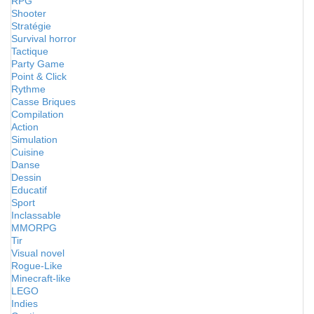
RPG
Shooter
Stratégie
Survival horror
Tactique
Party Game
Point & Click
Rythme
Casse Briques
Compilation
Action
Simulation
Cuisine
Danse
Dessin
Educatif
Sport
Inclassable
MMORPG
Tir
Visual novel
Rogue-Like
Minecraft-like
LEGO
Indies