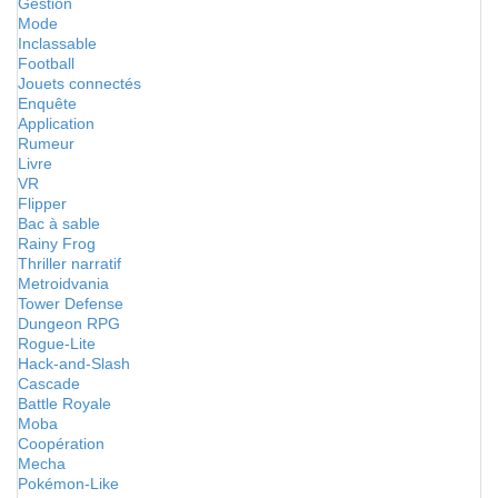
Gestion
Mode
Inclassable
Football
Jouets connectés
Enquête
Application
Rumeur
Livre
VR
Flipper
Bac à sable
Rainy Frog
Thriller narratif
Metroidvania
Tower Defense
Dungeon RPG
Rogue-Lite
Hack-and-Slash
Cascade
Battle Royale
Moba
Coopération
Mecha
Pokémon-Like