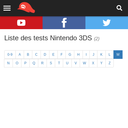
Liste des tests Nintendo 3DS
(2)
0-9
A
B
C
D
E
F
G
H
I
J
K
L
M
N
O
P
Q
R
S
T
U
V
W
X
Y
Z