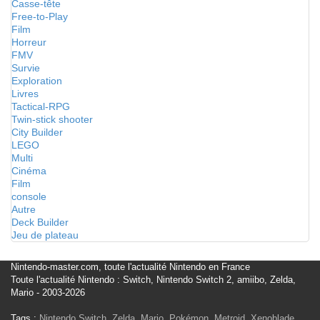
Casse-tête
Free-to-Play
Film
Horreur
FMV
Survie
Exploration
Livres
Tactical-RPG
Twin-stick shooter
City Builder
LEGO
Multi
Cinéma
Film
console
Autre
Deck Builder
Jeu de plateau
Nintendo-master.com, toute l'actualité Nintendo en France
Toute l'actualité Nintendo : Switch, Nintendo Switch 2, amiibo, Zelda,
Mario - 2003-2026
Tags :
Nintendo Switch
,
Zelda
,
Mario
,
Pokémon
,
Metroid
,
Xenoblade
,