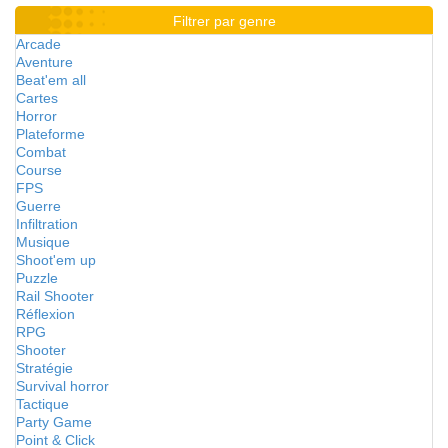
Filtrer par genre
Arcade
Aventure
Beat'em all
Cartes
Horror
Plateforme
Combat
Course
FPS
Guerre
Infiltration
Musique
Shoot'em up
Puzzle
Rail Shooter
Réflexion
RPG
Shooter
Stratégie
Survival horror
Tactique
Party Game
Point & Click