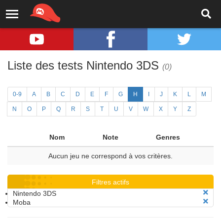
Liste des tests Nintendo 3DS
(0)
0-9
A
B
C
D
E
F
G
H
I
J
K
L
M
N
O
P
Q
R
S
T
U
V
W
X
Y
Z
Nom
Note
Genres
Aucun jeu ne correspond à vos critères.
Filtres actifs
Nintendo 3DS
Moba