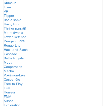
Rumeur
Livre
VR
Flipper
Bac à sable
Rainy Frog
Thriller narratif
Metroidvania
Tower Defense
Dungeon RPG
Rogue-Lite
Hack-and-Slash
Cascade
Battle Royale
Moba
Coopération
Mecha
Pokémon-Like
Casse-tête
Free-to-Play
Film
Horreur
FMV
Survie
Exploration