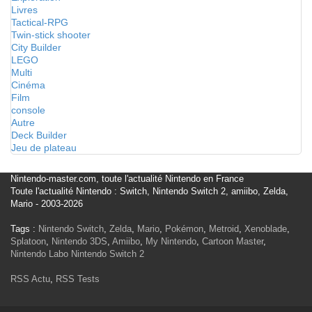
Livres
Tactical-RPG
Twin-stick shooter
City Builder
LEGO
Multi
Cinéma
Film
console
Autre
Deck Builder
Jeu de plateau
Nintendo-master.com, toute l'actualité Nintendo en France
Toute l'actualité Nintendo : Switch, Nintendo Switch 2, amiibo, Zelda,
Mario - 2003-2026
Tags :
Nintendo Switch
,
Zelda
,
Mario
,
Pokémon
,
Metroid
,
Xenoblade
,
Splatoon
,
Nintendo 3DS
,
Amiibo
,
My Nintendo
,
Cartoon Master
,
Nintendo Labo
Nintendo Switch 2
RSS Actu
,
RSS Tests