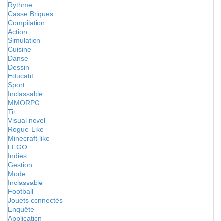
Rythme
Casse Briques
Compilation
Action
Simulation
Cuisine
Danse
Dessin
Educatif
Sport
Inclassable
MMORPG
Tir
Visual novel
Rogue-Like
Minecraft-like
LEGO
Indies
Gestion
Mode
Inclassable
Football
Jouets connectés
Enquête
Application