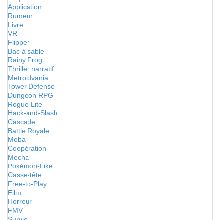
Application
Rumeur
Livre
VR
Flipper
Bac à sable
Rainy Frog
Thriller narratif
Metroidvania
Tower Defense
Dungeon RPG
Rogue-Lite
Hack-and-Slash
Cascade
Battle Royale
Moba
Coopération
Mecha
Pokémon-Like
Casse-tête
Free-to-Play
Film
Horreur
FMV
Survie