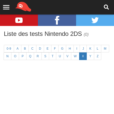
Liste des tests Nintendo 2DS
(0)
0-9
A
B
C
D
E
F
G
H
I
J
K
L
M
N
O
P
Q
R
S
T
U
V
W
X
Y
Z