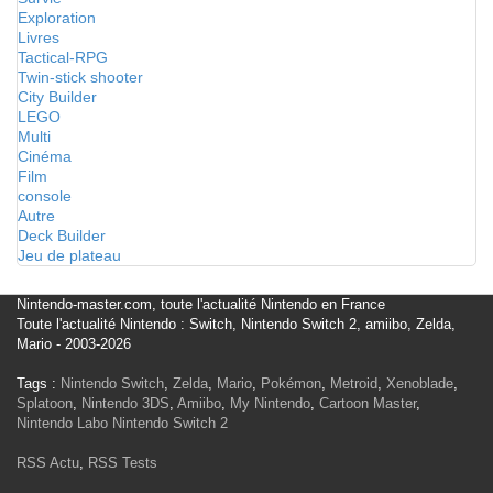
Exploration
Livres
Tactical-RPG
Twin-stick shooter
City Builder
LEGO
Multi
Cinéma
Film
console
Autre
Deck Builder
Jeu de plateau
Nintendo-master.com, toute l'actualité Nintendo en France
Toute l'actualité Nintendo : Switch, Nintendo Switch 2, amiibo, Zelda,
Mario - 2003-2026
Tags :
Nintendo Switch
,
Zelda
,
Mario
,
Pokémon
,
Metroid
,
Xenoblade
,
Splatoon
,
Nintendo 3DS
,
Amiibo
,
My Nintendo
,
Cartoon Master
,
Nintendo Labo
Nintendo Switch 2
RSS Actu
,
RSS Tests