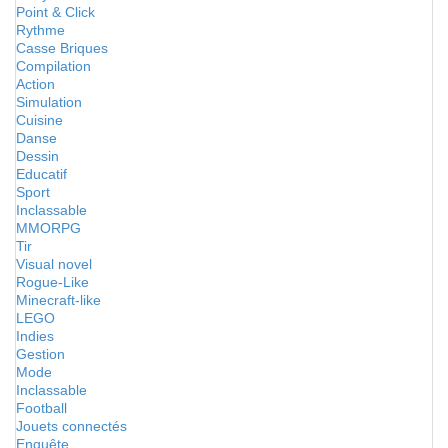
Point & Click
Rythme
Casse Briques
Compilation
Action
Simulation
Cuisine
Danse
Dessin
Educatif
Sport
Inclassable
MMORPG
Tir
Visual novel
Rogue-Like
Minecraft-like
LEGO
Indies
Gestion
Mode
Inclassable
Football
Jouets connectés
Enquête