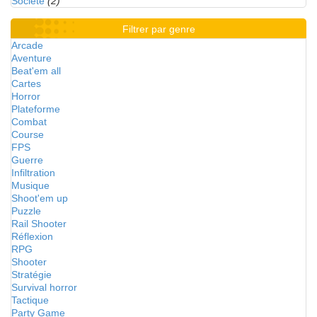
Société
(2)
Filtrer par genre
Arcade
Aventure
Beat'em all
Cartes
Horror
Plateforme
Combat
Course
FPS
Guerre
Infiltration
Musique
Shoot'em up
Puzzle
Rail Shooter
Réflexion
RPG
Shooter
Stratégie
Survival horror
Tactique
Party Game