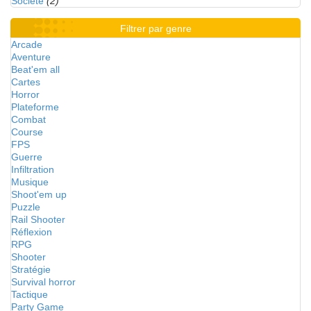
Société
(2)
Filtrer par genre
Arcade
Aventure
Beat'em all
Cartes
Horror
Plateforme
Combat
Course
FPS
Guerre
Infiltration
Musique
Shoot'em up
Puzzle
Rail Shooter
Réflexion
RPG
Shooter
Stratégie
Survival horror
Tactique
Party Game