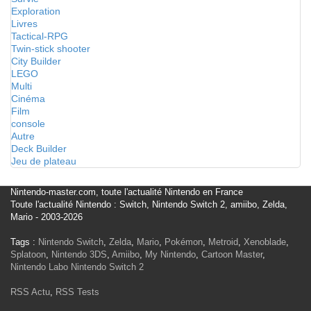
Exploration
Livres
Tactical-RPG
Twin-stick shooter
City Builder
LEGO
Multi
Cinéma
Film
console
Autre
Deck Builder
Jeu de plateau
Nintendo-master.com, toute l'actualité Nintendo en France
Toute l'actualité Nintendo : Switch, Nintendo Switch 2, amiibo, Zelda,
Mario - 2003-2026
Tags :
Nintendo Switch
,
Zelda
,
Mario
,
Pokémon
,
Metroid
,
Xenoblade
,
Splatoon
,
Nintendo 3DS
,
Amiibo
,
My Nintendo
,
Cartoon Master
,
Nintendo Labo
Nintendo Switch 2
RSS Actu
,
RSS Tests