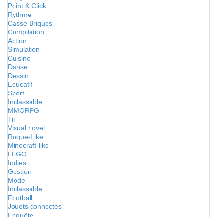
Point & Click
Rythme
Casse Briques
Compilation
Action
Simulation
Cuisine
Danse
Dessin
Educatif
Sport
Inclassable
MMORPG
Tir
Visual novel
Rogue-Like
Minecraft-like
LEGO
Indies
Gestion
Mode
Inclassable
Football
Jouets connectés
Enquête