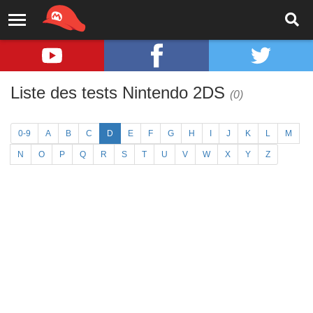
Liste des tests Nintendo 2DS
(0)
0-9
A
B
C
D
E
F
G
H
I
J
K
L
M
N
O
P
Q
R
S
T
U
V
W
X
Y
Z