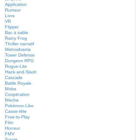
Application
Rumeur
Livre
VR
Flipper
Bac à sable
Rainy Frog
Thriller narratif
Metroidvania
Tower Defense
Dungeon RPG
Rogue-Lite
Hack-and-Slash
Cascade
Battle Royale
Moba
Coopération
Mecha
Pokémon-Like
Casse-tête
Free-to-Play
Film
Horreur
FMV
Survie