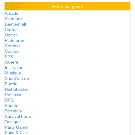
Filtrer par genre
Arcade
Aventure
Beat'em all
Cartes
Horror
Plateforme
Combat
Course
FPS
Guerre
Infiltration
Musique
Shoot'em up
Puzzle
Rail Shooter
Réflexion
RPG
Shooter
Stratégie
Survival horror
Tactique
Party Game
Point & Click