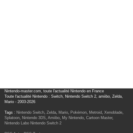
Nintendo-master.com, toute l'actualité Nintendo en France
Toute l'actualité Nintendo : Switch, Nintendo Switch 2, amiibo, Zelda,
Mario - 2003-2026
Tags :
Nintendo Switch
,
Zelda
,
Mario
,
Pokémon
,
Metroid
,
Xenoblade
,
Splatoon
,
Nintendo 3DS
,
Amiibo
,
My Nintendo
,
Cartoon Master
,
Nintendo Labo
Nintendo Switch 2