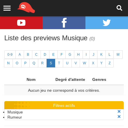
Liste des previews Musique
(0)
0-9
A
B
C
D
E
F
G
H
I
J
K
L
M
N
O
P
Q
R
S
T
U
V
W
X
Y
Z
Nom
Degré d'attente
Genres
Aucun jeu ne correspond à vos critères.
Filtres actifs
Musique
Rumeur