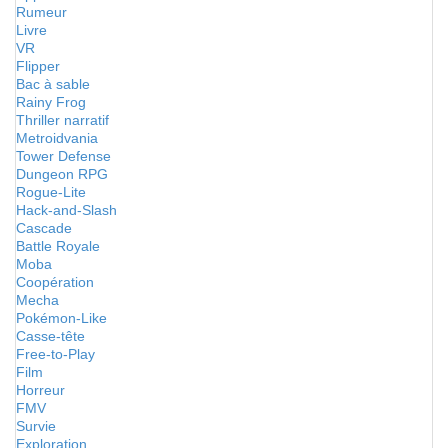
Rumeur
Livre
VR
Flipper
Bac à sable
Rainy Frog
Thriller narratif
Metroidvania
Tower Defense
Dungeon RPG
Rogue-Lite
Hack-and-Slash
Cascade
Battle Royale
Moba
Coopération
Mecha
Pokémon-Like
Casse-tête
Free-to-Play
Film
Horreur
FMV
Survie
Exploration