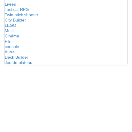
Livres
Tactical-RPG
Twin-stick shooter
City Builder
LEGO
Multi
Cinéma
Film
console
Autre
Deck Builder
Jeu de plateau