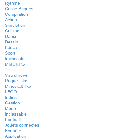
Rythme
Casse Briques
Compilation
Action
Simulation
Cuisine
Danse
Dessin
Educatif
Sport
Inclassable
MMORPG
Tir
Visual novel
Rogue-Like
Minecraft-like
LEGO
Indies
Gestion
Mode
Inclassable
Football
Jouets connectés
Enquête
Application