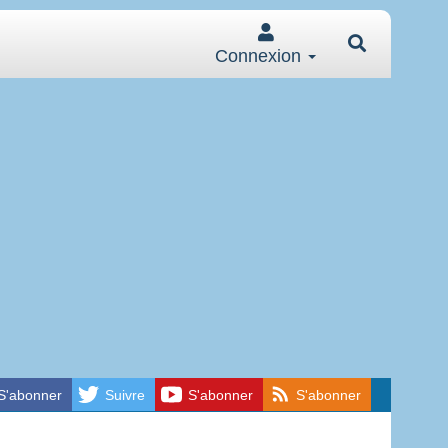
Connexion
S'abonner
Suivre
S'abonner
S'abonner