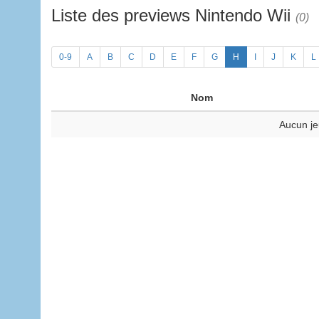
Liste des previews Nintendo Wii
(0)
0-9
A
B
C
D
E
F
G
H
I
J
K
L
Nom
Aucun je