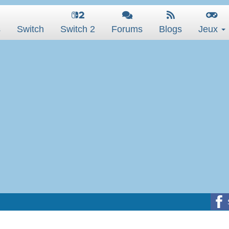
s
Switch
Switch 2
Forums
Blogs
Jeux