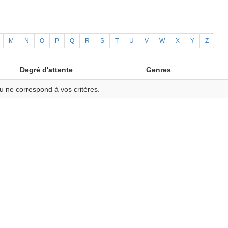
M
N
O
P
Q
R
S
T
U
V
W
X
Y
Z
Degré d'attente
Genres
u ne correspond à vos critères.