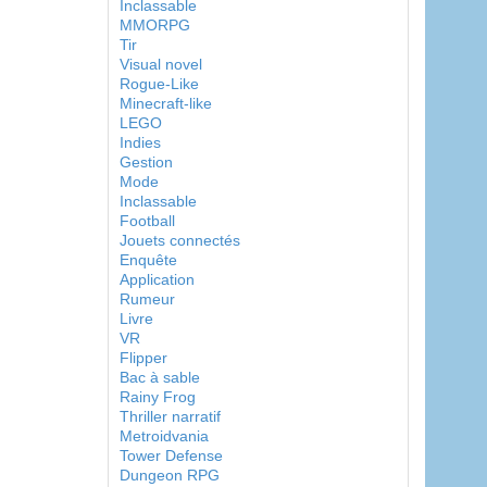
Inclassable
MMORPG
Tir
Visual novel
Rogue-Like
Minecraft-like
LEGO
Indies
Gestion
Mode
Inclassable
Football
Jouets connectés
Enquête
Application
Rumeur
Livre
VR
Flipper
Bac à sable
Rainy Frog
Thriller narratif
Metroidvania
Tower Defense
Dungeon RPG