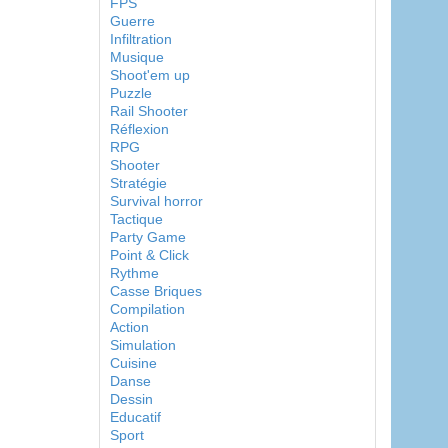
FPS
Guerre
Infiltration
Musique
Shoot'em up
Puzzle
Rail Shooter
Réflexion
RPG
Shooter
Stratégie
Survival horror
Tactique
Party Game
Point & Click
Rythme
Casse Briques
Compilation
Action
Simulation
Cuisine
Danse
Dessin
Educatif
Sport