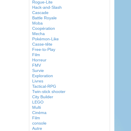
Rogue-Lite
Hack-and-Slash
Cascade
Battle Royale
Moba
Coopération
Mecha
Pokémon-Like
Casse-tête
Free-to-Play
Film
Horreur
FMV
Survie
Exploration
Livres
Tactical-RPG
Twin-stick shooter
City Builder
LEGO
Multi
Cinéma
Film
console
Autre