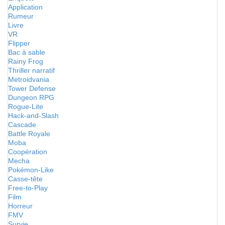
Application
Rumeur
Livre
VR
Flipper
Bac à sable
Rainy Frog
Thriller narratif
Metroidvania
Tower Defense
Dungeon RPG
Rogue-Lite
Hack-and-Slash
Cascade
Battle Royale
Moba
Coopération
Mecha
Pokémon-Like
Casse-tête
Free-to-Play
Film
Horreur
FMV
Survie