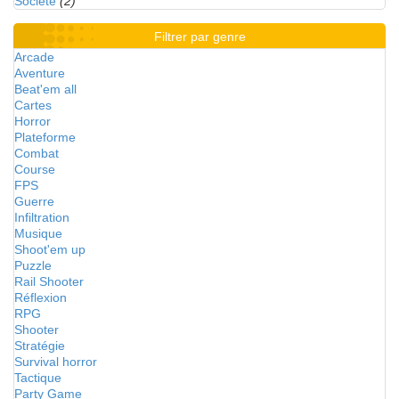
Société
(2)
Filtrer par genre
Arcade
Aventure
Beat'em all
Cartes
Horror
Plateforme
Combat
Course
FPS
Guerre
Infiltration
Musique
Shoot'em up
Puzzle
Rail Shooter
Réflexion
RPG
Shooter
Stratégie
Survival horror
Tactique
Party Game