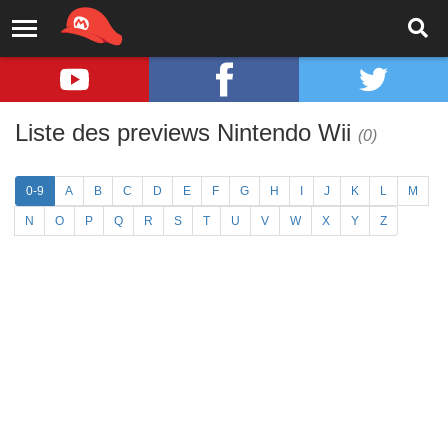
Liste des previews Nintendo Wii
(0)
0-9
A
B
C
D
E
F
G
H
I
J
K
L
M
N
O
P
Q
R
S
T
U
V
W
X
Y
Z