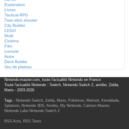
Exploration
Livres
Tactical-RPG
Twin-stick shooter
City Builder
LEGO
Multi
Cinéma
Film
console
Autre
Deck Builder
Jeu de plateau
Nintendo-master.com, toute l'actualité Nintendo en France
Toute l'actualité Nintendo : Switch, Nintendo Switch 2, amiibo, Zelda,
Mario - 2003-2026
Tags :
Nintendo Switch
,
Zelda
,
Mario
,
Pokémon
,
Metroid
,
Xenoblade
,
Splatoon
,
Nintendo 3DS
,
Amiibo
,
My Nintendo
,
Cartoon Master
,
Nintendo Labo
Nintendo Switch 2
RSS Actu
,
RSS Tests