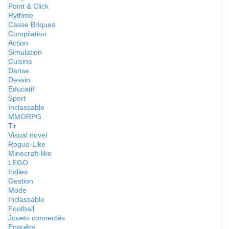
Point & Click
Rythme
Casse Briques
Compilation
Action
Simulation
Cuisine
Danse
Dessin
Educatif
Sport
Inclassable
MMORPG
Tir
Visual novel
Rogue-Like
Minecraft-like
LEGO
Indies
Gestion
Mode
Inclassable
Football
Jouets connectés
Enquête