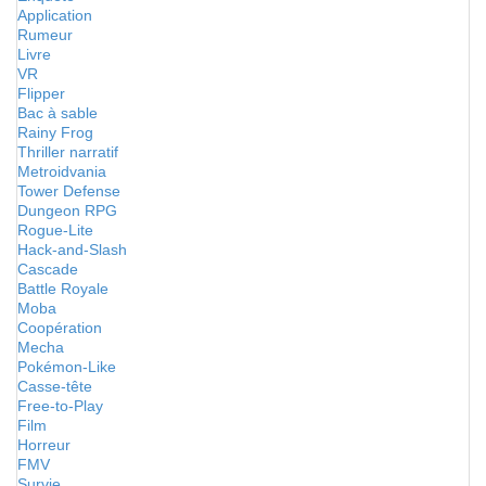
Application
Rumeur
Livre
VR
Flipper
Bac à sable
Rainy Frog
Thriller narratif
Metroidvania
Tower Defense
Dungeon RPG
Rogue-Lite
Hack-and-Slash
Cascade
Battle Royale
Moba
Coopération
Mecha
Pokémon-Like
Casse-tête
Free-to-Play
Film
Horreur
FMV
Survie