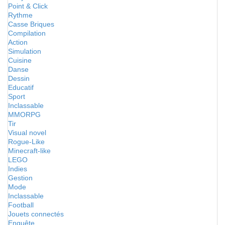
Point & Click
Rythme
Casse Briques
Compilation
Action
Simulation
Cuisine
Danse
Dessin
Educatif
Sport
Inclassable
MMORPG
Tir
Visual novel
Rogue-Like
Minecraft-like
LEGO
Indies
Gestion
Mode
Inclassable
Football
Jouets connectés
Enquête