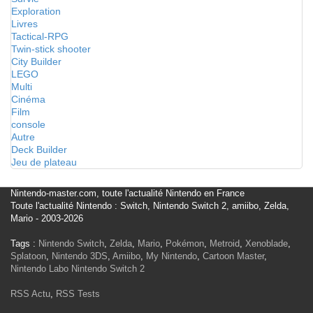
Exploration
Livres
Tactical-RPG
Twin-stick shooter
City Builder
LEGO
Multi
Cinéma
Film
console
Autre
Deck Builder
Jeu de plateau
Nintendo-master.com, toute l'actualité Nintendo en France
Toute l'actualité Nintendo : Switch, Nintendo Switch 2, amiibo, Zelda,
Mario - 2003-2026
Tags :
Nintendo Switch
,
Zelda
,
Mario
,
Pokémon
,
Metroid
,
Xenoblade
,
Splatoon
,
Nintendo 3DS
,
Amiibo
,
My Nintendo
,
Cartoon Master
,
Nintendo Labo
Nintendo Switch 2
RSS Actu
,
RSS Tests