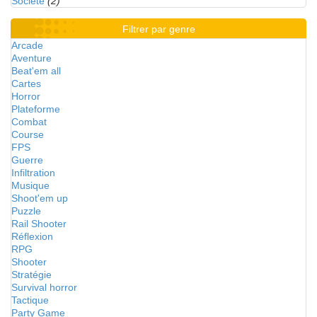
Société
(2)
Filtrer par genre
Arcade
Aventure
Beat'em all
Cartes
Horror
Plateforme
Combat
Course
FPS
Guerre
Infiltration
Musique
Shoot'em up
Puzzle
Rail Shooter
Réflexion
RPG
Shooter
Stratégie
Survival horror
Tactique
Party Game