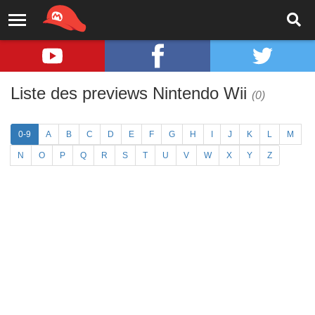
Liste des previews Nintendo Wii
(0)
0-9
A
B
C
D
E
F
G
H
I
J
K
L
M
N
O
P
Q
R
S
T
U
V
W
X
Y
Z