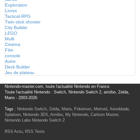
Exploration
Livres
Tactical-RPG
Twin-stick shooter
City Builder
LEGO
Multi
Cinéma
Film
console
Autre
Deck Builder
Jeu de plateau
Nintendo-master.com, toute l'actualité Nintendo en France
Toute l'actualité Nintendo : Switch, Nintendo Switch 2, amiibo, Zelda,
Mario - 2003-2026
Tags :
Nintendo Switch
,
Zelda
,
Mario
,
Pokémon
,
Metroid
,
Xenoblade
,
Splatoon
,
Nintendo 3DS
,
Amiibo
,
My Nintendo
,
Cartoon Master
,
Nintendo Labo
Nintendo Switch 2
RSS Actu
,
RSS Tests