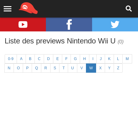
Liste des previews Nintendo Wii U
(0)
0-9
A
B
C
D
E
F
G
H
I
J
K
L
M
N
O
P
Q
R
S
T
U
V
W
X
Y
Z