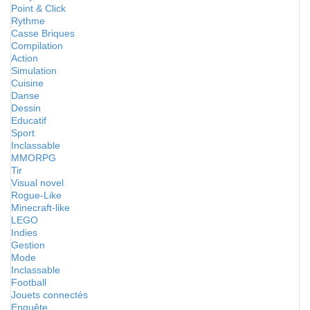
Point & Click
Rythme
Casse Briques
Compilation
Action
Simulation
Cuisine
Danse
Dessin
Educatif
Sport
Inclassable
MMORPG
Tir
Visual novel
Rogue-Like
Minecraft-like
LEGO
Indies
Gestion
Mode
Inclassable
Football
Jouets connectés
Enquête