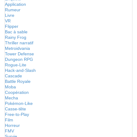
Application
Rumeur
Livre
VR
Flipper
Bac à sable
Rainy Frog
Thriller narratif
Metroidvania
Tower Defense
Dungeon RPG
Rogue-Lite
Hack-and-Slash
Cascade
Battle Royale
Moba
Coopération
Mecha
Pokémon-Like
Casse-tête
Free-to-Play
Film
Horreur
FMV
Survie