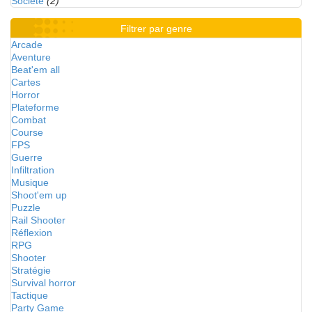
Société
(2)
Filtrer par genre
Arcade
Aventure
Beat'em all
Cartes
Horror
Plateforme
Combat
Course
FPS
Guerre
Infiltration
Musique
Shoot'em up
Puzzle
Rail Shooter
Réflexion
RPG
Shooter
Stratégie
Survival horror
Tactique
Party Game