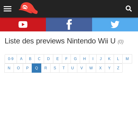
Liste des previews Nintendo Wii U
(0)
0-9
A
B
C
D
E
F
G
H
I
J
K
L
M
N
O
P
Q
R
S
T
U
V
W
X
Y
Z