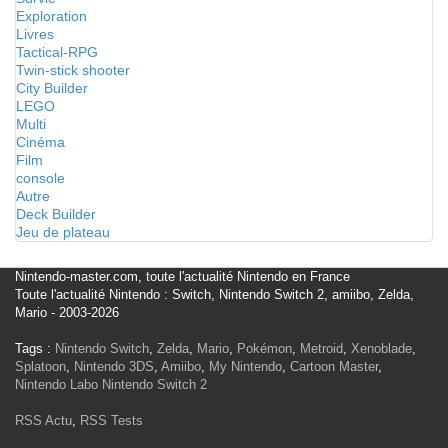
Exploration
Livres
Tactical-RPG
Twin-stick shooter
City Builder
LEGO
Multi
Cinéma
Film
console
Autre
Deck Builder
Jeu de plateau
Nintendo-master.com, toute l'actualité Nintendo en France
Toute l'actualité Nintendo : Switch, Nintendo Switch 2, amiibo, Zelda,
Mario - 2003-2026
Tags :
Nintendo Switch
,
Zelda
,
Mario
,
Pokémon
,
Metroid
,
Xenoblade
,
Splatoon
,
Nintendo 3DS
,
Amiibo
,
My Nintendo
,
Cartoon Master
,
Nintendo Labo
Nintendo Switch 2
RSS Actu
,
RSS Tests