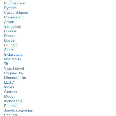
Point & Click
Rythme
Casse Briques
Compilation
Action
Simulation
Cuisine
Danse
Dessin
Educatif
Sport
Inclassable
MMORPG
Tir
Visual novel
Rogue-Like
Minecraft-like
LEGO
Indies
Gestion
Mode
Inclassable
Football
Jouets connectés
Enquête