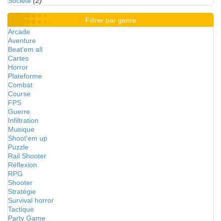
Société
(2)
Filtrer par genre
Arcade
Aventure
Beat'em all
Cartes
Horror
Plateforme
Combat
Course
FPS
Guerre
Infiltration
Musique
Shoot'em up
Puzzle
Rail Shooter
Réflexion
RPG
Shooter
Stratégie
Survival horror
Tactique
Party Game