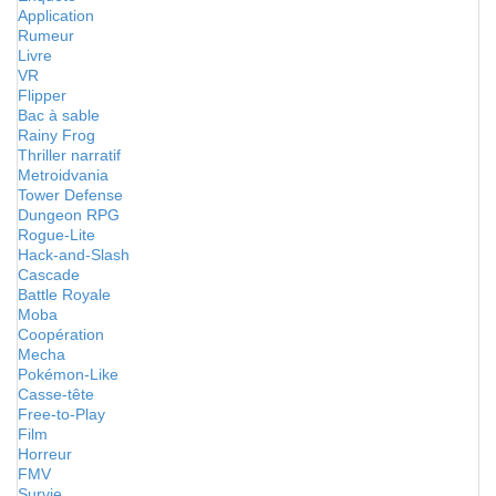
Application
Rumeur
Livre
VR
Flipper
Bac à sable
Rainy Frog
Thriller narratif
Metroidvania
Tower Defense
Dungeon RPG
Rogue-Lite
Hack-and-Slash
Cascade
Battle Royale
Moba
Coopération
Mecha
Pokémon-Like
Casse-tête
Free-to-Play
Film
Horreur
FMV
Survie