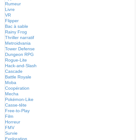
Rumeur
Livre
VR
Flipper
Bac à sable
Rainy Frog
Thriller narratif
Metroidvania
Tower Defense
Dungeon RPG
Rogue-Lite
Hack-and-Slash
Cascade
Battle Royale
Moba
Coopération
Mecha
Pokémon-Like
Casse-tête
Free-to-Play
Film
Horreur
FMV
Survie
Exploration