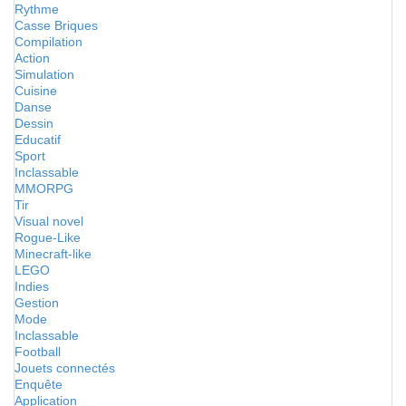
Rythme
Casse Briques
Compilation
Action
Simulation
Cuisine
Danse
Dessin
Educatif
Sport
Inclassable
MMORPG
Tir
Visual novel
Rogue-Like
Minecraft-like
LEGO
Indies
Gestion
Mode
Inclassable
Football
Jouets connectés
Enquête
Application