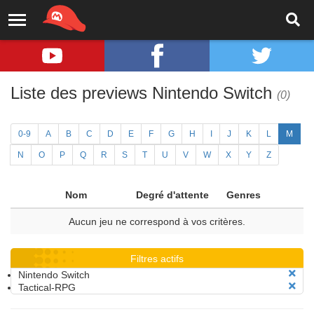
Liste des previews Nintendo Switch
(0)
0-9
A
B
C
D
E
F
G
H
I
J
K
L
M
N
O
P
Q
R
S
T
U
V
W
X
Y
Z
Nom
Degré d'attente
Genres
Aucun jeu ne correspond à vos critères.
Filtres actifs
Nintendo Switch
Tactical-RPG