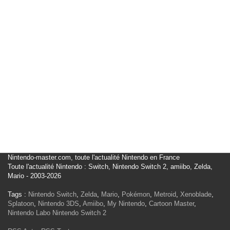
Nintendo-master.com, toute l'actualité Nintendo en France
Toute l'actualité Nintendo : Switch, Nintendo Switch 2, amiibo, Zelda,
Mario - 2003-2026
Tags :
Nintendo Switch
,
Zelda
,
Mario
,
Pokémon
,
Metroid
,
Xenoblade
,
Splatoon
,
Nintendo 3DS
,
Amiibo
,
My Nintendo
,
Cartoon Master
,
Nintendo Labo
Nintendo Switch 2