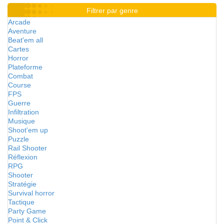
Filtrer par genre
Arcade
Aventure
Beat'em all
Cartes
Horror
Plateforme
Combat
Course
FPS
Guerre
Infiltration
Musique
Shoot'em up
Puzzle
Rail Shooter
Réflexion
RPG
Shooter
Stratégie
Survival horror
Tactique
Party Game
Point & Click