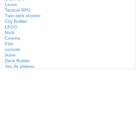
Livres
Tactical-RPG
Twin-stick shooter
City Builder
LEGO
Multi
Cinéma
Film
console
Autre
Deck Builder
Jeu de plateau