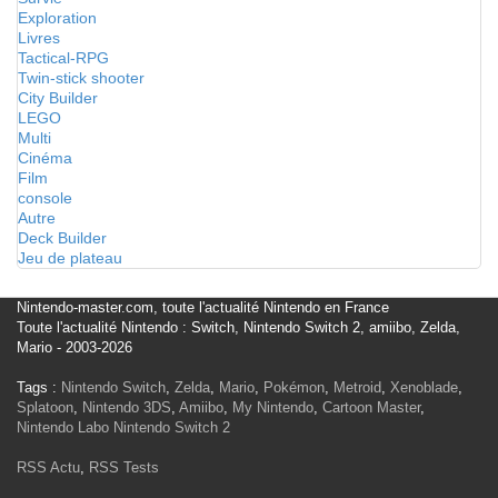
Exploration
Livres
Tactical-RPG
Twin-stick shooter
City Builder
LEGO
Multi
Cinéma
Film
console
Autre
Deck Builder
Jeu de plateau
Nintendo-master.com, toute l'actualité Nintendo en France
Toute l'actualité Nintendo : Switch, Nintendo Switch 2, amiibo, Zelda,
Mario - 2003-2026
Tags :
Nintendo Switch
,
Zelda
,
Mario
,
Pokémon
,
Metroid
,
Xenoblade
,
Splatoon
,
Nintendo 3DS
,
Amiibo
,
My Nintendo
,
Cartoon Master
,
Nintendo Labo
Nintendo Switch 2
RSS Actu
,
RSS Tests