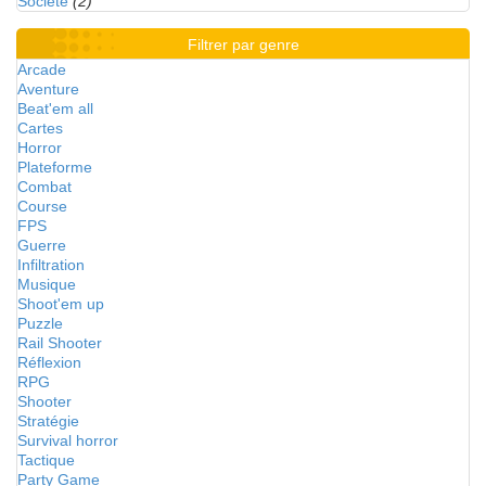
Société
(2)
Filtrer par genre
Arcade
Aventure
Beat'em all
Cartes
Horror
Plateforme
Combat
Course
FPS
Guerre
Infiltration
Musique
Shoot'em up
Puzzle
Rail Shooter
Réflexion
RPG
Shooter
Stratégie
Survival horror
Tactique
Party Game