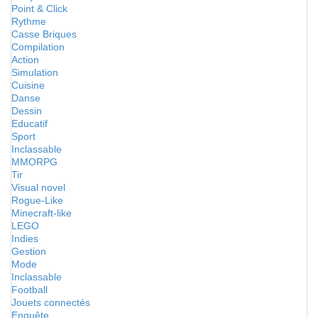
Point & Click
Rythme
Casse Briques
Compilation
Action
Simulation
Cuisine
Danse
Dessin
Educatif
Sport
Inclassable
MMORPG
Tir
Visual novel
Rogue-Like
Minecraft-like
LEGO
Indies
Gestion
Mode
Inclassable
Football
Jouets connectés
Enquête