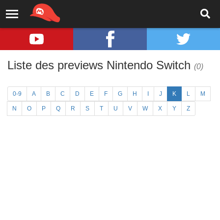
Liste des previews Nintendo Switch
(0)
0-9
A
B
C
D
E
F
G
H
I
J
K
L
M
N
O
P
Q
R
S
T
U
V
W
X
Y
Z