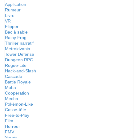
Application
Rumeur
Livre
VR
Flipper
Bac à sable
Rainy Frog
Thriller narratif
Metroidvania
Tower Defense
Dungeon RPG
Rogue-Lite
Hack-and-Slash
Cascade
Battle Royale
Moba
Coopération
Mecha
Pokémon-Like
Casse-tête
Free-to-Play
Film
Horreur
FMV
Survie