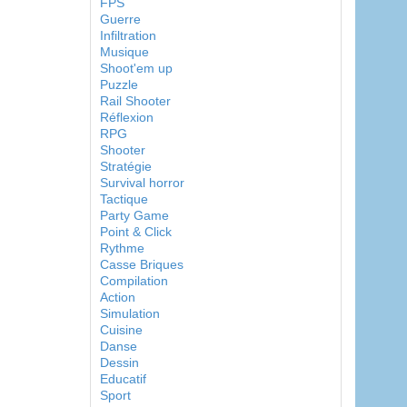
FPS
Guerre
Infiltration
Musique
Shoot'em up
Puzzle
Rail Shooter
Réflexion
RPG
Shooter
Stratégie
Survival horror
Tactique
Party Game
Point & Click
Rythme
Casse Briques
Compilation
Action
Simulation
Cuisine
Danse
Dessin
Educatif
Sport