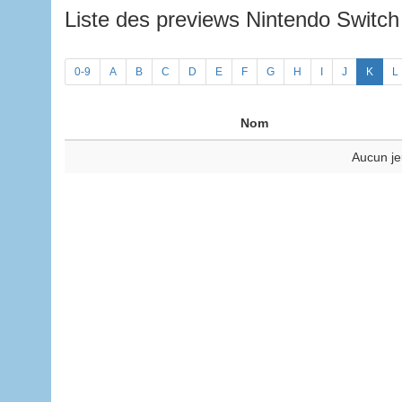
Liste des previews Nintendo Switc
0-9
A
B
C
D
E
F
G
H
I
J
K
L
Nom
Aucun je