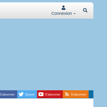
Connexion
S'abonner
Suivre
S'abonner
S'abonner