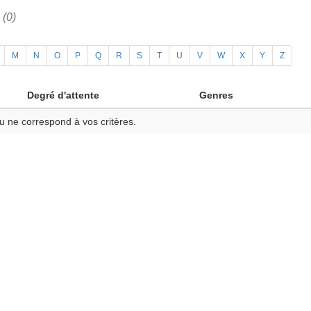
h
(0)
M
N
O
P
Q
R
S
T
U
V
W
X
Y
Z
Degré d'attente
Genres
u ne correspond à vos critères.