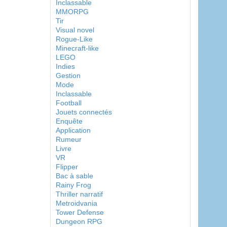
Inclassable
MMORPG
Tir
Visual novel
Rogue-Like
Minecraft-like
LEGO
Indies
Gestion
Mode
Inclassable
Football
Jouets connectés
Enquête
Application
Rumeur
Livre
VR
Flipper
Bac à sable
Rainy Frog
Thriller narratif
Metroidvania
Tower Defense
Dungeon RPG