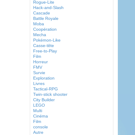
Rogue-Lite
Hack-and-Slash
Cascade
Battle Royale
Moba
Coopération
Mecha
Pokémon-Like
Casse-tête
Free-to-Play
Film
Horreur
FMV
Survie
Exploration
Livres
Tactical-RPG
Twin-stick shooter
City Builder
LEGO
Multi
Cinéma
Film
console
Autre