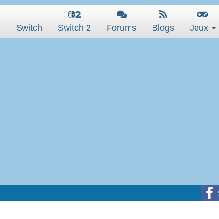
s
Switch
Switch 2
Forums
Blogs
Jeux