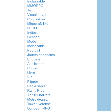
Inclassable
MMORPG
Tir
Visual novel
Rogue-Like
Minecraft-like
LEGO
Indies
Gestion
Mode
Inclassable
Football
Jouets connectés
Enquête
Application
Rumeur
Livre
VR
Flipper
Bac à sable
Rainy Frog
Thriller narratif
Metroidvania
Tower Defense
Dungeon RPG