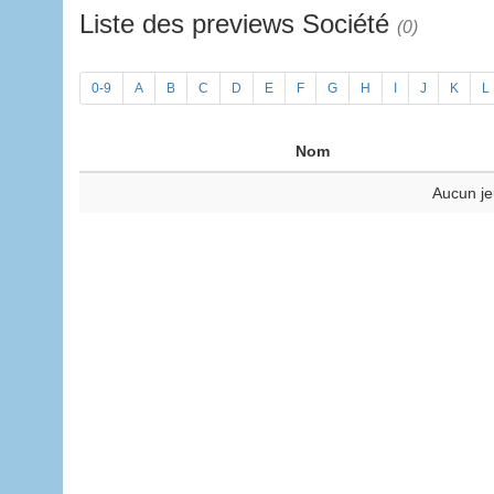
Liste des previews Société
(0)
0-9
A
B
C
D
E
F
G
H
I
J
K
L
Nom
Aucun je