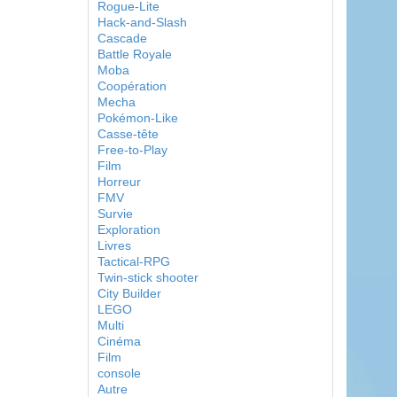
Rogue-Lite
Hack-and-Slash
Cascade
Battle Royale
Moba
Coopération
Mecha
Pokémon-Like
Casse-tête
Free-to-Play
Film
Horreur
FMV
Survie
Exploration
Livres
Tactical-RPG
Twin-stick shooter
City Builder
LEGO
Multi
Cinéma
Film
console
Autre