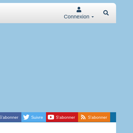
Connexion
S'abonner
Suivre
S'abonner
S'abonner