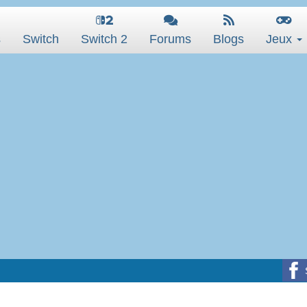
s
Switch
Switch 2
Forums
Blogs
Jeux