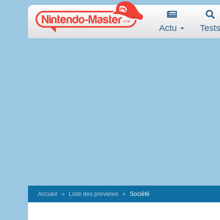
Actu
Test
Accueil
Liste des previews
Société