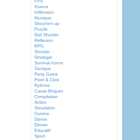
FPS
Guerre
Infiltration
Musique
Shoot'em up
Puzzle
Rail Shooter
Réflexion
RPG
Shooter
Stratégie
Survival horror
Tactique
Party Game
Point & Click
Rythme
Casse Briques
Compilation
Action
Simulation
Cuisine
Danse
Dessin
Educatif
Sport