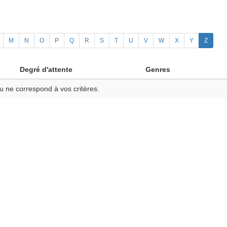
M
N
O
P
Q
R
S
T
U
V
W
X
Y
Z
Degré d'attente
Genres
u ne correspond à vos critères.