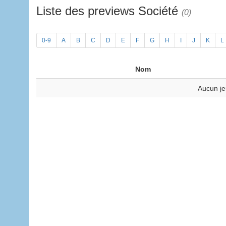
Liste des previews Société
(0)
0-9
A
B
C
D
E
F
G
H
I
J
K
L
Nom
Aucun je