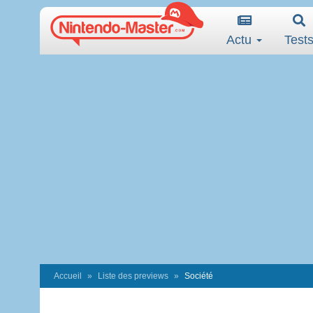
Actu
Test
Accueil
Liste des previews
Société