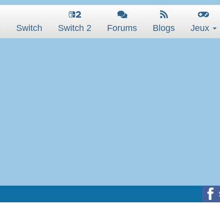
s
Switch
Switch 2
Forums
Blogs
Jeux