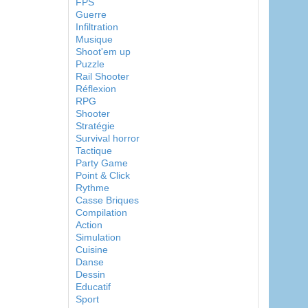
FPS
Guerre
Infiltration
Musique
Shoot'em up
Puzzle
Rail Shooter
Réflexion
RPG
Shooter
Stratégie
Survival horror
Tactique
Party Game
Point & Click
Rythme
Casse Briques
Compilation
Action
Simulation
Cuisine
Danse
Dessin
Educatif
Sport