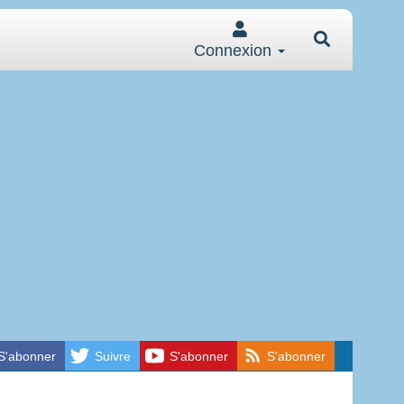
Connexion
S'abonner
Suivre
S'abonner
S'abonner