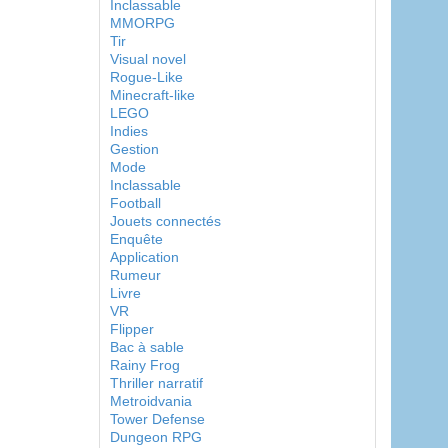
Inclassable
MMORPG
Tir
Visual novel
Rogue-Like
Minecraft-like
LEGO
Indies
Gestion
Mode
Inclassable
Football
Jouets connectés
Enquête
Application
Rumeur
Livre
VR
Flipper
Bac à sable
Rainy Frog
Thriller narratif
Metroidvania
Tower Defense
Dungeon RPG