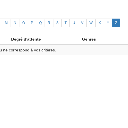
M
N
O
P
Q
R
S
T
U
V
W
X
Y
Z
Degré d'attente
Genres
u ne correspond à vos critères.