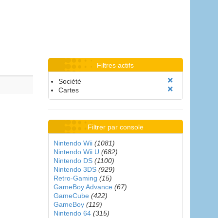
Filtres actifs
Société
Cartes
Filtrer par console
Nintendo Wii
(1081)
Nintendo Wii U
(682)
Nintendo DS
(1100)
Nintendo 3DS
(929)
Retro-Gaming
(15)
GameBoy Advance
(67)
GameCube
(422)
GameBoy
(119)
Nintendo 64
(315)