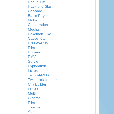
Rogue-Lite
Hack-and-Slash
Cascade
Battle Royale
Moba
Coopération
Mecha
Pokémon-Like
Casse-tête
Free-to-Play
Film
Horreur
FMV
Survie
Exploration
Livres
Tactical-RPG
Twin-stick shooter
City Builder
LEGO
Multi
Cinéma
Film
console
Autre