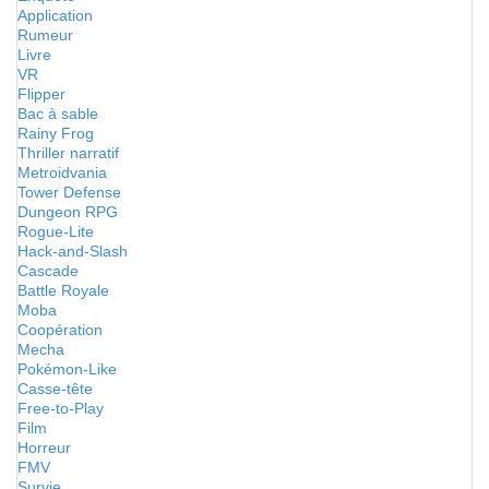
Application
Rumeur
Livre
VR
Flipper
Bac à sable
Rainy Frog
Thriller narratif
Metroidvania
Tower Defense
Dungeon RPG
Rogue-Lite
Hack-and-Slash
Cascade
Battle Royale
Moba
Coopération
Mecha
Pokémon-Like
Casse-tête
Free-to-Play
Film
Horreur
FMV
Survie