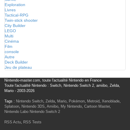
Exploration
Livres
Tactical-RPG
Twin-stick shooter
City Builder
LEGO
Multi
Cinéma
Film
console
Autre
Deck Builder
Jeu de plateau
Nintendo-master.com, toute l'actualité Nintendo en France
Toute l'actualité Nintendo : Switch, Nintendo Switch 2, amiibo, Zelda,
Mario - 2003-2026
Tags :
Nintendo Switch
,
Zelda
,
Mario
,
Pokémon
,
Metroid
,
Xenoblade
,
Splatoon
,
Nintendo 3DS
,
Amiibo
,
My Nintendo
,
Cartoon Master
,
Nintendo Labo
Nintendo Switch 2
RSS Actu
,
RSS Tests