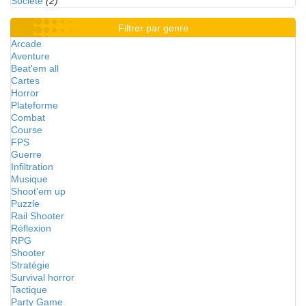
Société
(2)
Filtrer par genre
Arcade
Aventure
Beat'em all
Cartes
Horror
Plateforme
Combat
Course
FPS
Guerre
Infiltration
Musique
Shoot'em up
Puzzle
Rail Shooter
Réflexion
RPG
Shooter
Stratégie
Survival horror
Tactique
Party Game