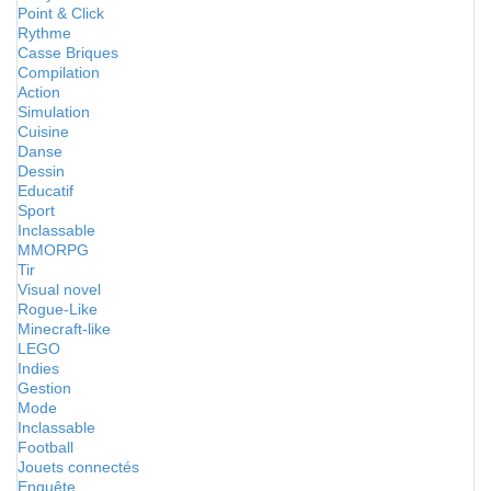
Point & Click
Rythme
Casse Briques
Compilation
Action
Simulation
Cuisine
Danse
Dessin
Educatif
Sport
Inclassable
MMORPG
Tir
Visual novel
Rogue-Like
Minecraft-like
LEGO
Indies
Gestion
Mode
Inclassable
Football
Jouets connectés
Enquête