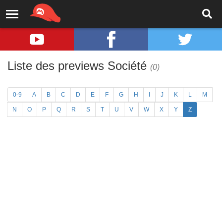
Liste des previews Société
(0)
0-9
A
B
C
D
E
F
G
H
I
J
K
L
M
N
O
P
Q
R
S
T
U
V
W
X
Y
Z