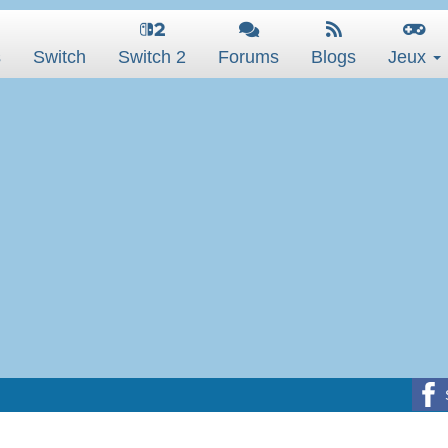
s
Switch
Switch 2
Forums
Blogs
Jeux