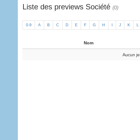
Liste des previews Société
(0)
0-9
A
B
C
D
E
F
G
H
I
J
K
L
Nom
Aucun je