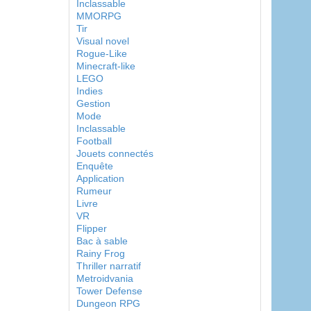
Inclassable
MMORPG
Tir
Visual novel
Rogue-Like
Minecraft-like
LEGO
Indies
Gestion
Mode
Inclassable
Football
Jouets connectés
Enquête
Application
Rumeur
Livre
VR
Flipper
Bac à sable
Rainy Frog
Thriller narratif
Metroidvania
Tower Defense
Dungeon RPG