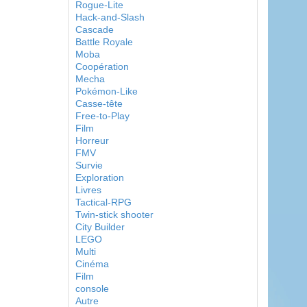
Rogue-Lite
Hack-and-Slash
Cascade
Battle Royale
Moba
Coopération
Mecha
Pokémon-Like
Casse-tête
Free-to-Play
Film
Horreur
FMV
Survie
Exploration
Livres
Tactical-RPG
Twin-stick shooter
City Builder
LEGO
Multi
Cinéma
Film
console
Autre