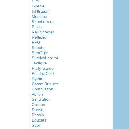
FPS
Guerre
Infiltration
Musique
Shoot'em up
Puzzle
Rail Shooter
Réflexion
RPG
Shooter
Stratégie
Survival horror
Tactique
Party Game
Point & Click
Rythme
Casse Briques
Compilation
Action
Simulation
Cuisine
Danse
Dessin
Educatif
Sport