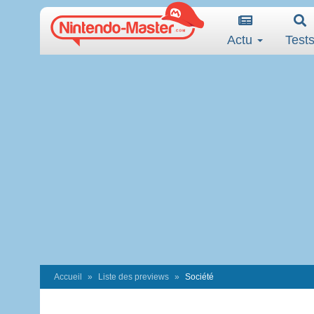
Actu
Test
Accueil
Liste des previews
Société