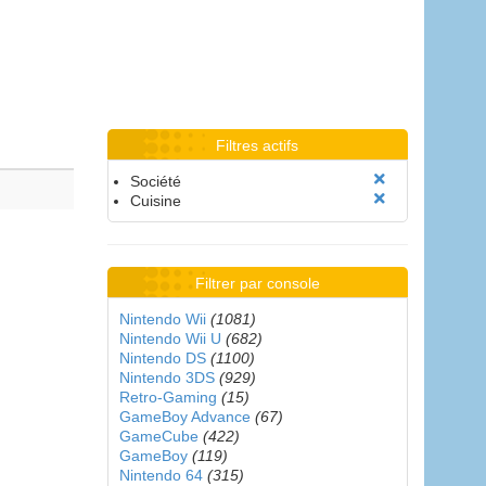
Filtres actifs
Société
Cuisine
Filtrer par console
Nintendo Wii
(1081)
Nintendo Wii U
(682)
Nintendo DS
(1100)
Nintendo 3DS
(929)
Retro-Gaming
(15)
GameBoy Advance
(67)
GameCube
(422)
GameBoy
(119)
Nintendo 64
(315)