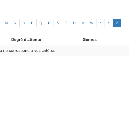
M
N
O
P
Q
R
S
T
U
V
W
X
Y
Z
Degré d'attente
Genres
u ne correspond à vos critères.