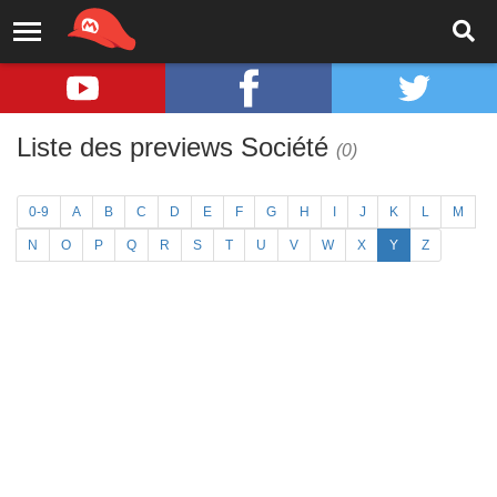
Liste des previews Société
(0)
0-9
A
B
C
D
E
F
G
H
I
J
K
L
M
N
O
P
Q
R
S
T
U
V
W
X
Y
Z