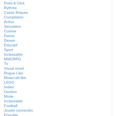
Point & Click
Rythme
Casse Briques
Compilation
Action
Simulation
Cuisine
Danse
Dessin
Educatif
Sport
Inclassable
MMORPG
Tir
Visual novel
Rogue-Like
Minecraft-like
LEGO
Indies
Gestion
Mode
Inclassable
Football
Jouets connectés
Enquête