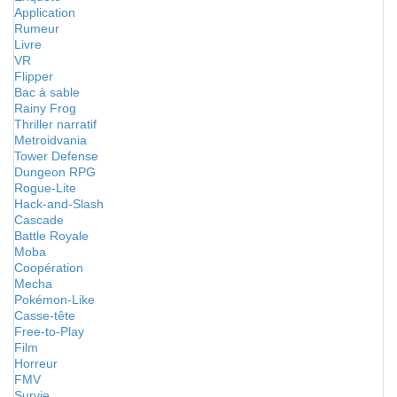
Application
Rumeur
Livre
VR
Flipper
Bac à sable
Rainy Frog
Thriller narratif
Metroidvania
Tower Defense
Dungeon RPG
Rogue-Lite
Hack-and-Slash
Cascade
Battle Royale
Moba
Coopération
Mecha
Pokémon-Like
Casse-tête
Free-to-Play
Film
Horreur
FMV
Survie