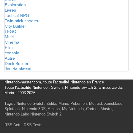
Exploration
Livres
Tactical-RPG
Twin-stick shooter
City Builder
LEGO
Multi
Cinéma
Film
console
Autre
Deck Builder
Jeu de plateau
Nintendo-master.com, toute l'actualité Nintendo en France
Toute l'actualité Nintendo : Switch, Nintendo Switch 2, amiibo, Zelda,
Mario - 2003-2026
Tags :
Nintendo Switch
,
Zelda
,
Mario
,
Pokémon
,
Metroid
,
Xenoblade
,
Splatoon
,
Nintendo 3DS
,
Amiibo
,
My Nintendo
,
Cartoon Master
,
Nintendo Labo
Nintendo Switch 2
RSS Actu
,
RSS Tests