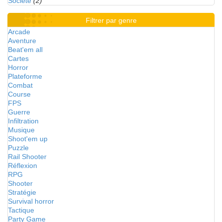
Société
(2)
Filtrer par genre
Arcade
Aventure
Beat'em all
Cartes
Horror
Plateforme
Combat
Course
FPS
Guerre
Infiltration
Musique
Shoot'em up
Puzzle
Rail Shooter
Réflexion
RPG
Shooter
Stratégie
Survival horror
Tactique
Party Game