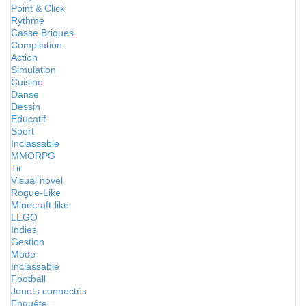
Point & Click
Rythme
Casse Briques
Compilation
Action
Simulation
Cuisine
Danse
Dessin
Educatif
Sport
Inclassable
MMORPG
Tir
Visual novel
Rogue-Like
Minecraft-like
LEGO
Indies
Gestion
Mode
Inclassable
Football
Jouets connectés
Enquête