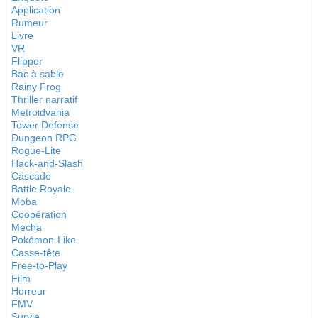
Application
Rumeur
Livre
VR
Flipper
Bac à sable
Rainy Frog
Thriller narratif
Metroidvania
Tower Defense
Dungeon RPG
Rogue-Lite
Hack-and-Slash
Cascade
Battle Royale
Moba
Coopération
Mecha
Pokémon-Like
Casse-tête
Free-to-Play
Film
Horreur
FMV
Survie