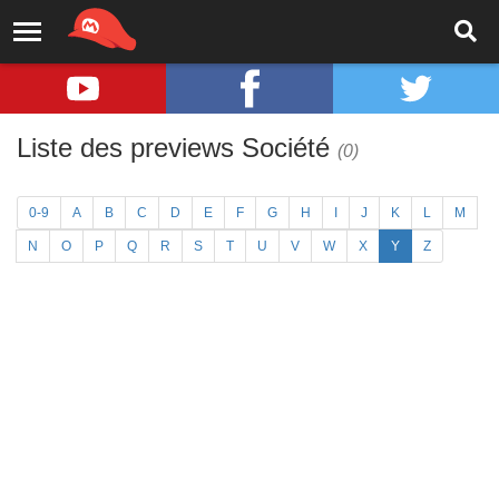
Liste des previews Société
(0)
0-9
A
B
C
D
E
F
G
H
I
J
K
L
M
N
O
P
Q
R
S
T
U
V
W
X
Y
Z