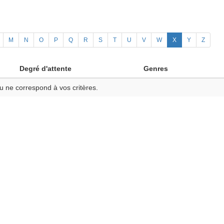
M
N
O
P
Q
R
S
T
U
V
W
X
Y
Z
Degré d'attente
Genres
u ne correspond à vos critères.