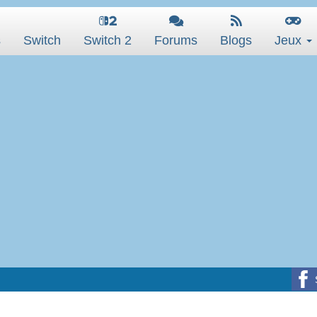
s
Switch
Switch 2
Forums
Blogs
Jeux