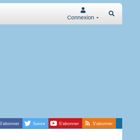
Connexion
S'abonner
Suivre
S'abonner
S'abonner