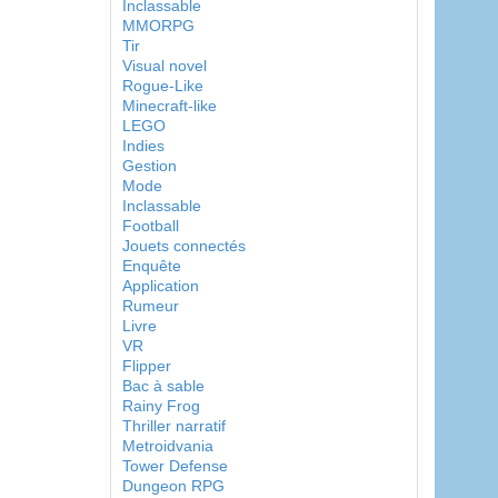
Inclassable
MMORPG
Tir
Visual novel
Rogue-Like
Minecraft-like
LEGO
Indies
Gestion
Mode
Inclassable
Football
Jouets connectés
Enquête
Application
Rumeur
Livre
VR
Flipper
Bac à sable
Rainy Frog
Thriller narratif
Metroidvania
Tower Defense
Dungeon RPG