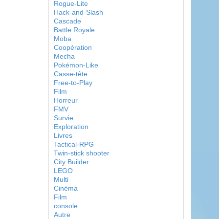
Rogue-Lite
Hack-and-Slash
Cascade
Battle Royale
Moba
Coopération
Mecha
Pokémon-Like
Casse-tête
Free-to-Play
Film
Horreur
FMV
Survie
Exploration
Livres
Tactical-RPG
Twin-stick shooter
City Builder
LEGO
Multi
Cinéma
Film
console
Autre