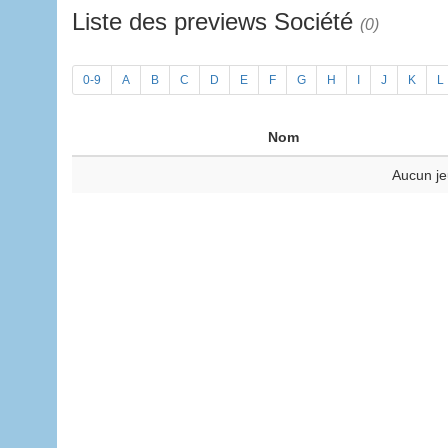
Liste des previews Société
(0)
0-9
A
B
C
D
E
F
G
H
I
J
K
L
Nom
Aucun je