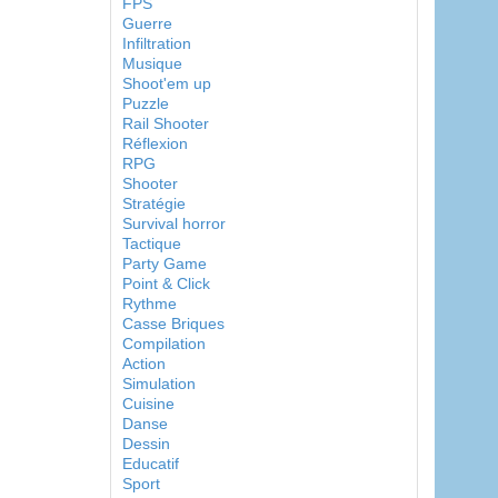
FPS
Guerre
Infiltration
Musique
Shoot'em up
Puzzle
Rail Shooter
Réflexion
RPG
Shooter
Stratégie
Survival horror
Tactique
Party Game
Point & Click
Rythme
Casse Briques
Compilation
Action
Simulation
Cuisine
Danse
Dessin
Educatif
Sport