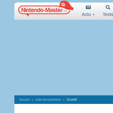
Actu
Test
Accueil
Liste des previews
Société