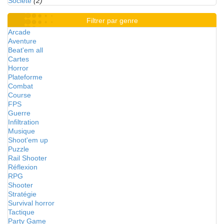
Société
(2)
Filtrer par genre
Arcade
Aventure
Beat'em all
Cartes
Horror
Plateforme
Combat
Course
FPS
Guerre
Infiltration
Musique
Shoot'em up
Puzzle
Rail Shooter
Réflexion
RPG
Shooter
Stratégie
Survival horror
Tactique
Party Game