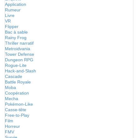
Application
Rumeur
Livre
VR
Flipper
Bac à sable
Rainy Frog
Thriller narratif
Metroidvania
Tower Defense
Dungeon RPG
Rogue-Lite
Hack-and-Slash
Cascade
Battle Royale
Moba
Coopération
Mecha
Pokémon-Like
Casse-tête
Free-to-Play
Film
Horreur
FMV
Survie