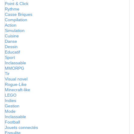
Point & Click
Rythme
Casse Briques
Compilation
Action
Simulation
Cuisine
Danse
Dessin
Educatif
Sport
Inclassable
MMORPG
Tir
Visual novel
Rogue-Like
Minecraft-like
LEGO
Indies
Gestion
Mode
Inclassable
Football
Jouets connectés
Enquête