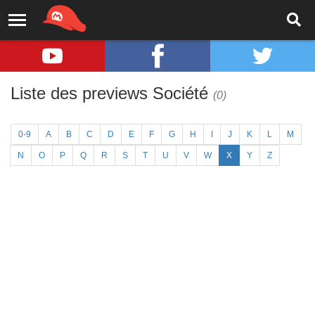
Liste des previews Société
(0)
0-9
A
B
C
D
E
F
G
H
I
J
K
L
M
N
O
P
Q
R
S
T
U
V
W
X
Y
Z