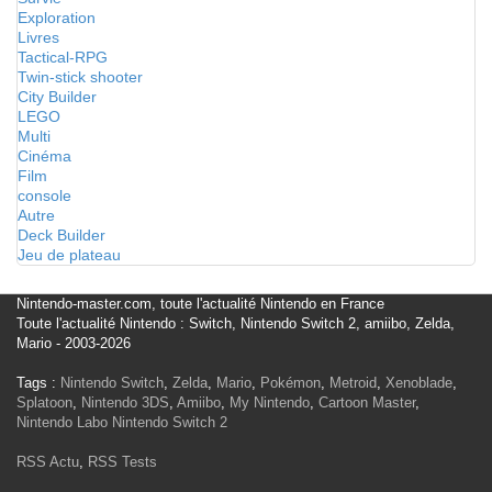
Exploration
Livres
Tactical-RPG
Twin-stick shooter
City Builder
LEGO
Multi
Cinéma
Film
console
Autre
Deck Builder
Jeu de plateau
Nintendo-master.com, toute l'actualité Nintendo en France
Toute l'actualité Nintendo : Switch, Nintendo Switch 2, amiibo, Zelda,
Mario - 2003-2026
Tags :
Nintendo Switch
,
Zelda
,
Mario
,
Pokémon
,
Metroid
,
Xenoblade
,
Splatoon
,
Nintendo 3DS
,
Amiibo
,
My Nintendo
,
Cartoon Master
,
Nintendo Labo
Nintendo Switch 2
RSS Actu
,
RSS Tests