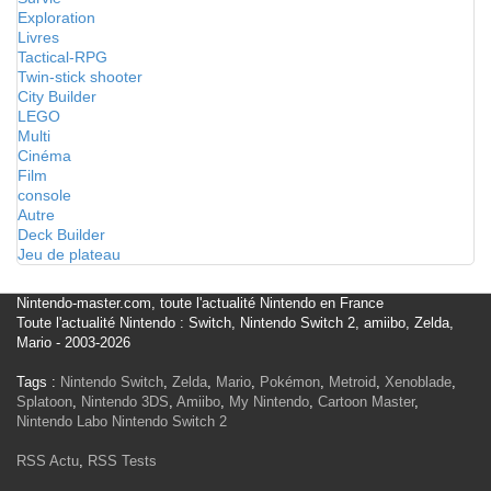
Exploration
Livres
Tactical-RPG
Twin-stick shooter
City Builder
LEGO
Multi
Cinéma
Film
console
Autre
Deck Builder
Jeu de plateau
Nintendo-master.com, toute l'actualité Nintendo en France
Toute l'actualité Nintendo : Switch, Nintendo Switch 2, amiibo, Zelda,
Mario - 2003-2026
Tags :
Nintendo Switch
,
Zelda
,
Mario
,
Pokémon
,
Metroid
,
Xenoblade
,
Splatoon
,
Nintendo 3DS
,
Amiibo
,
My Nintendo
,
Cartoon Master
,
Nintendo Labo
Nintendo Switch 2
RSS Actu
,
RSS Tests