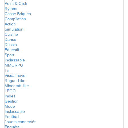
Point & Click
Rythme
Casse Briques
Compilation
Action
Simulation
Cuisine
Danse
Dessin
Educatif
Sport
Inclassable
MMORPG
Tir
Visual novel
Rogue-Like
Minecraft-like
LEGO
Indies
Gestion
Mode
Inclassable
Football
Jouets connectés
Enquête