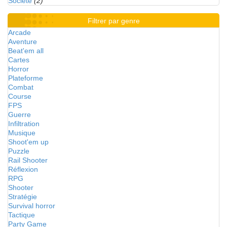
Société
(2)
Filtrer par genre
Arcade
Aventure
Beat'em all
Cartes
Horror
Plateforme
Combat
Course
FPS
Guerre
Infiltration
Musique
Shoot'em up
Puzzle
Rail Shooter
Réflexion
RPG
Shooter
Stratégie
Survival horror
Tactique
Party Game