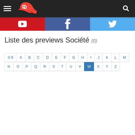
Liste des previews Société
(0)
0-9
A
B
C
D
E
F
G
H
I
J
K
L
M
N
O
P
Q
R
S
T
U
V
W
X
Y
Z