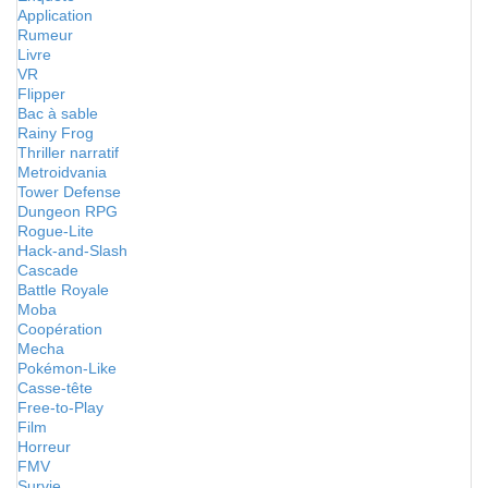
Application
Rumeur
Livre
VR
Flipper
Bac à sable
Rainy Frog
Thriller narratif
Metroidvania
Tower Defense
Dungeon RPG
Rogue-Lite
Hack-and-Slash
Cascade
Battle Royale
Moba
Coopération
Mecha
Pokémon-Like
Casse-tête
Free-to-Play
Film
Horreur
FMV
Survie