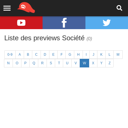
Liste des previews Société
(0)
0-9
A
B
C
D
E
F
G
H
I
J
K
L
M
N
O
P
Q
R
S
T
U
V
W
X
Y
Z