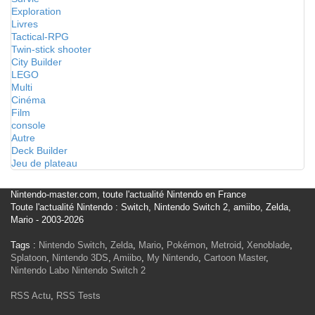
Exploration
Livres
Tactical-RPG
Twin-stick shooter
City Builder
LEGO
Multi
Cinéma
Film
console
Autre
Deck Builder
Jeu de plateau
Nintendo-master.com, toute l'actualité Nintendo en France
Toute l'actualité Nintendo : Switch, Nintendo Switch 2, amiibo, Zelda,
Mario - 2003-2026
Tags :
Nintendo Switch
,
Zelda
,
Mario
,
Pokémon
,
Metroid
,
Xenoblade
,
Splatoon
,
Nintendo 3DS
,
Amiibo
,
My Nintendo
,
Cartoon Master
,
Nintendo Labo
Nintendo Switch 2
RSS Actu
,
RSS Tests