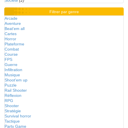
Société
(2)
Filtrer par genre
Arcade
Aventure
Beat'em all
Cartes
Horror
Plateforme
Combat
Course
FPS
Guerre
Infiltration
Musique
Shoot'em up
Puzzle
Rail Shooter
Réflexion
RPG
Shooter
Stratégie
Survival horror
Tactique
Party Game