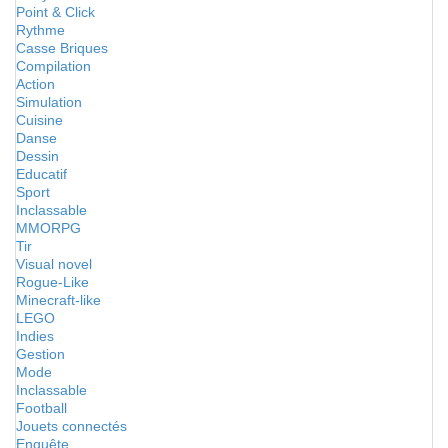
Point & Click
Rythme
Casse Briques
Compilation
Action
Simulation
Cuisine
Danse
Dessin
Educatif
Sport
Inclassable
MMORPG
Tir
Visual novel
Rogue-Like
Minecraft-like
LEGO
Indies
Gestion
Mode
Inclassable
Football
Jouets connectés
Enquête