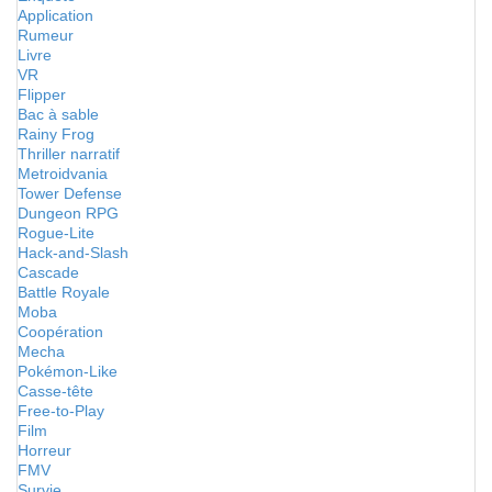
Application
Rumeur
Livre
VR
Flipper
Bac à sable
Rainy Frog
Thriller narratif
Metroidvania
Tower Defense
Dungeon RPG
Rogue-Lite
Hack-and-Slash
Cascade
Battle Royale
Moba
Coopération
Mecha
Pokémon-Like
Casse-tête
Free-to-Play
Film
Horreur
FMV
Survie