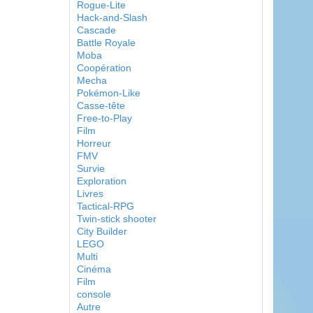
Rogue-Lite
Hack-and-Slash
Cascade
Battle Royale
Moba
Coopération
Mecha
Pokémon-Like
Casse-tête
Free-to-Play
Film
Horreur
FMV
Survie
Exploration
Livres
Tactical-RPG
Twin-stick shooter
City Builder
LEGO
Multi
Cinéma
Film
console
Autre