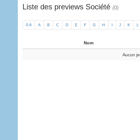
Liste des previews Société
(0)
0-9
A
B
C
D
E
F
G
H
I
J
K
L
Nom
Aucun je