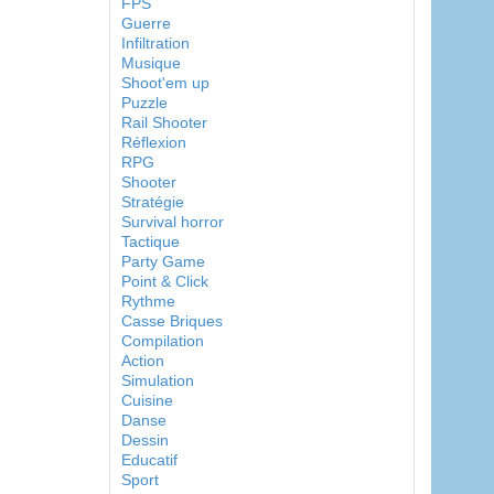
FPS
Guerre
Infiltration
Musique
Shoot'em up
Puzzle
Rail Shooter
Réflexion
RPG
Shooter
Stratégie
Survival horror
Tactique
Party Game
Point & Click
Rythme
Casse Briques
Compilation
Action
Simulation
Cuisine
Danse
Dessin
Educatif
Sport