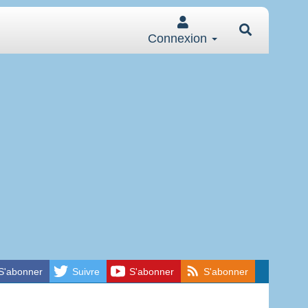
Connexion
S'abonner
Suivre
S'abonner
S'abonner