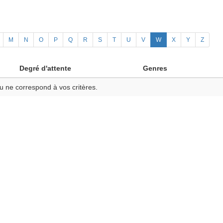
M
N
O
P
Q
R
S
T
U
V
W
X
Y
Z
Degré d'attente
Genres
u ne correspond à vos critères.