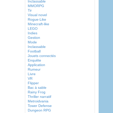
Inclassable
MMORPG
Tir
Visual novel
Rogue-Like
Minecraft-like
LEGO
Indies
Gestion
Mode
Inclassable
Football
Jouets connectés
Enquête
Application
Rumeur
Livre
VR
Flipper
Bac à sable
Rainy Frog
Thriller narratif
Metroidvania
Tower Defense
Dungeon RPG