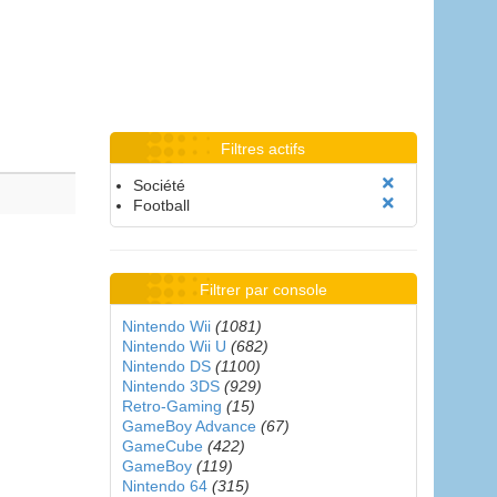
Filtres actifs
Société
Football
Filtrer par console
Nintendo Wii
(1081)
Nintendo Wii U
(682)
Nintendo DS
(1100)
Nintendo 3DS
(929)
Retro-Gaming
(15)
GameBoy Advance
(67)
GameCube
(422)
GameBoy
(119)
Nintendo 64
(315)