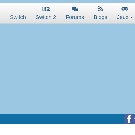
s
Switch
Switch 2
Forums
Blogs
Jeux