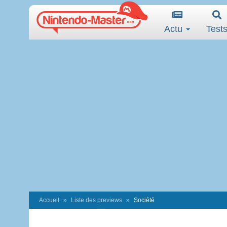
Actu
Test
Accueil
Liste des previews
Société