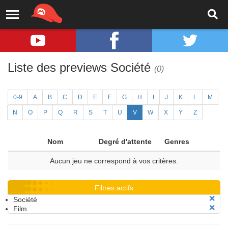
Liste des previews Société
(0)
0-9
A
B
C
D
E
F
G
H
I
J
K
L
M
N
O
P
Q
R
S
T
U
V
W
X
Y
Z
Nom
Degré d'attente
Genres
Aucun jeu ne correspond à vos critères.
Filtres actifs
Société
Film