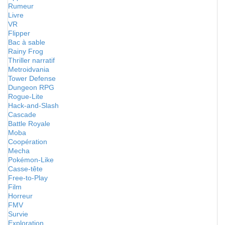
Rumeur
Livre
VR
Flipper
Bac à sable
Rainy Frog
Thriller narratif
Metroidvania
Tower Defense
Dungeon RPG
Rogue-Lite
Hack-and-Slash
Cascade
Battle Royale
Moba
Coopération
Mecha
Pokémon-Like
Casse-tête
Free-to-Play
Film
Horreur
FMV
Survie
Exploration