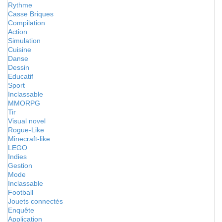
Rythme
Casse Briques
Compilation
Action
Simulation
Cuisine
Danse
Dessin
Educatif
Sport
Inclassable
MMORPG
Tir
Visual novel
Rogue-Like
Minecraft-like
LEGO
Indies
Gestion
Mode
Inclassable
Football
Jouets connectés
Enquête
Application