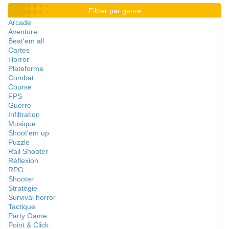
Filtrer par genre
Arcade
Aventure
Beat'em all
Cartes
Horror
Plateforme
Combat
Course
FPS
Guerre
Infiltration
Musique
Shoot'em up
Puzzle
Rail Shooter
Réflexion
RPG
Shooter
Stratégie
Survival horror
Tactique
Party Game
Point & Click