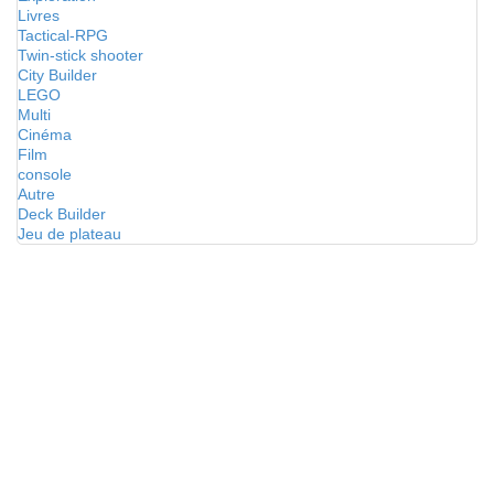
Livres
Tactical-RPG
Twin-stick shooter
City Builder
LEGO
Multi
Cinéma
Film
console
Autre
Deck Builder
Jeu de plateau