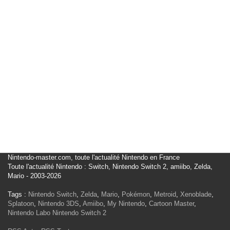
Nintendo-master.com, toute l'actualité Nintendo en France
Toute l'actualité Nintendo : Switch, Nintendo Switch 2, amiibo, Zelda,
Mario - 2003-2026
Tags :
Nintendo Switch
,
Zelda
,
Mario
,
Pokémon
,
Metroid
,
Xenoblade
,
Splatoon
,
Nintendo 3DS
,
Amiibo
,
My Nintendo
,
Cartoon Master
,
Nintendo Labo
Nintendo Switch 2