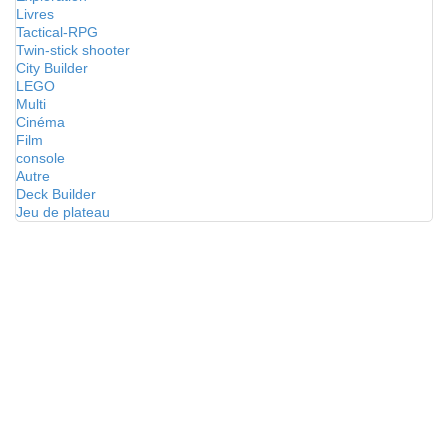
Livres
Tactical-RPG
Twin-stick shooter
City Builder
LEGO
Multi
Cinéma
Film
console
Autre
Deck Builder
Jeu de plateau