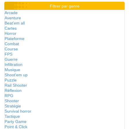
Filtrer par genre
Arcade
Aventure
Beat'em all
Cartes
Horror
Plateforme
Combat
Course
FPS
Guerre
Infiltration
Musique
Shoot'em up
Puzzle
Rail Shooter
Réflexion
RPG
Shooter
Stratégie
Survival horror
Tactique
Party Game
Point & Click