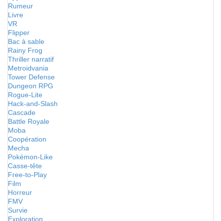
Rumeur
Livre
VR
Flipper
Bac à sable
Rainy Frog
Thriller narratif
Metroidvania
Tower Defense
Dungeon RPG
Rogue-Lite
Hack-and-Slash
Cascade
Battle Royale
Moba
Coopération
Mecha
Pokémon-Like
Casse-tête
Free-to-Play
Film
Horreur
FMV
Survie
Exploration