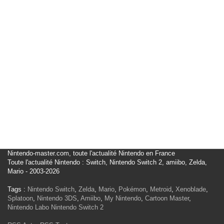
Nintendo-master.com, toute l'actualité Nintendo en France
Toute l'actualité Nintendo : Switch, Nintendo Switch 2, amiibo, Zelda,
Mario - 2003-2026
Tags :
Nintendo Switch
,
Zelda
,
Mario
,
Pokémon
,
Metroid
,
Xenoblade
,
Splatoon
,
Nintendo 3DS
,
Amiibo
,
My Nintendo
,
Cartoon Master
,
Nintendo Labo
Nintendo Switch 2