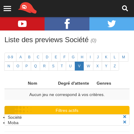
Liste des previews Société
(0)
0-9
A
B
C
D
E
F
G
H
I
J
K
L
M
N
O
P
Q
R
S
T
U
V
W
X
Y
Z
Nom
Degré d'attente
Genres
Aucun jeu ne correspond à vos critères.
Filtres actifs
Société
Moba