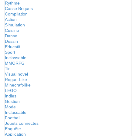
Rythme
Casse Briques
Compilation
Action
Simulation
Cuisine
Danse
Dessin
Educatif
Sport
Inclassable
MMORPG
Tir
Visual novel
Rogue-Like
Minecraft-like
LEGO
Indies
Gestion
Mode
Inclassable
Football
Jouets connectés
Enquête
Application