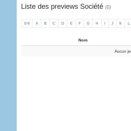
Liste des previews Société
(0)
0-9
A
B
C
D
E
F
G
H
I
J
K
L
Nom
Aucun je