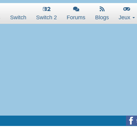
s
Switch
Switch 2
Forums
Blogs
Jeux