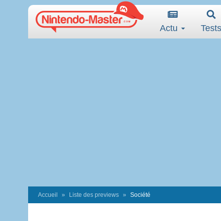
Actu
Test
Accueil
Liste des previews
Société