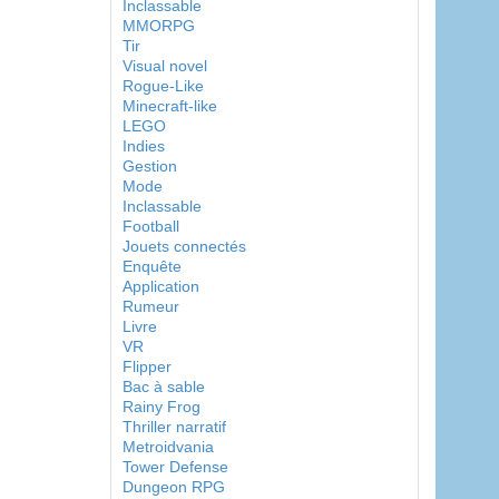
Inclassable
MMORPG
Tir
Visual novel
Rogue-Like
Minecraft-like
LEGO
Indies
Gestion
Mode
Inclassable
Football
Jouets connectés
Enquête
Application
Rumeur
Livre
VR
Flipper
Bac à sable
Rainy Frog
Thriller narratif
Metroidvania
Tower Defense
Dungeon RPG