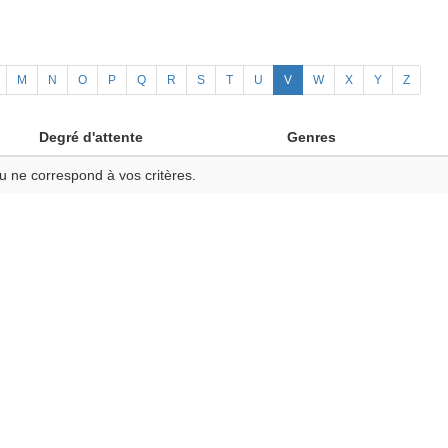
M
N
O
P
Q
R
S
T
U
V
W
X
Y
Z
Degré d'attente
Genres
u ne correspond à vos critères.