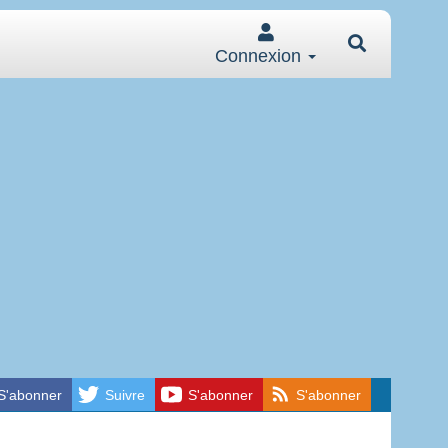
Connexion
S'abonner
Suivre
S'abonner
S'abonner