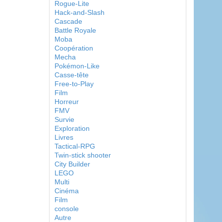
Rogue-Lite
Hack-and-Slash
Cascade
Battle Royale
Moba
Coopération
Mecha
Pokémon-Like
Casse-tête
Free-to-Play
Film
Horreur
FMV
Survie
Exploration
Livres
Tactical-RPG
Twin-stick shooter
City Builder
LEGO
Multi
Cinéma
Film
console
Autre