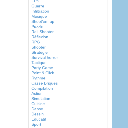
FPS
Guerre
Infiltration
Musique
Shoot'em up
Puzzle
Rail Shooter
Réflexion
RPG
Shooter
Stratégie
Survival horror
Tactique
Party Game
Point & Click
Rythme
Casse Briques
Compilation
Action
Simulation
Cuisine
Danse
Dessin
Educatif
Sport