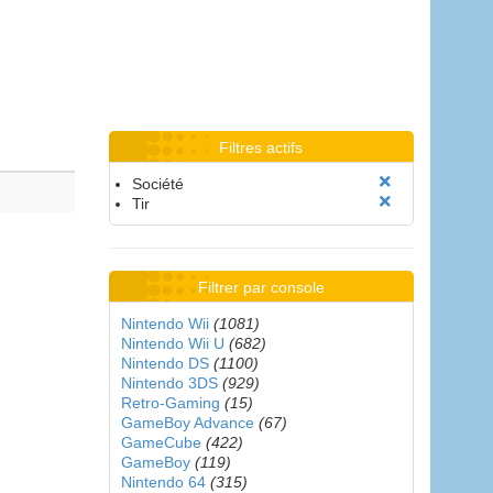
Filtres actifs
Société
Tir
Filtrer par console
Nintendo Wii
(1081)
Nintendo Wii U
(682)
Nintendo DS
(1100)
Nintendo 3DS
(929)
Retro-Gaming
(15)
GameBoy Advance
(67)
GameCube
(422)
GameBoy
(119)
Nintendo 64
(315)