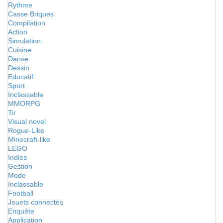
Rythme
Casse Briques
Compilation
Action
Simulation
Cuisine
Danse
Dessin
Educatif
Sport
Inclassable
MMORPG
Tir
Visual novel
Rogue-Like
Minecraft-like
LEGO
Indies
Gestion
Mode
Inclassable
Football
Jouets connectés
Enquête
Application