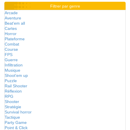
Filtrer par genre
Arcade
Aventure
Beat'em all
Cartes
Horror
Plateforme
Combat
Course
FPS
Guerre
Infiltration
Musique
Shoot'em up
Puzzle
Rail Shooter
Réflexion
RPG
Shooter
Stratégie
Survival horror
Tactique
Party Game
Point & Click