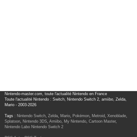
Nintendo-master.com, toute l'actualité Nintendo en France
Toute l'actualité Nintendo : Switch, Nintendo Switch 2, amiibo, Zelda,
Mario - 2003-2026
Tags :
Nintendo Switch
,
Zelda
,
Mario
,
Pokémon
,
Metroid
,
Xenoblade
,
Splatoon
,
Nintendo 3DS
,
Amiibo
,
My Nintendo
,
Cartoon Master
,
Nintendo Labo
Nintendo Switch 2