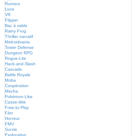
Rumeur
Livre
VR
Flipper
Bac à sable
Rainy Frog
Thriller narratif
Metroidvania
Tower Defense
Dungeon RPG
Rogue-Lite
Hack-and-Slash
Cascade
Battle Royale
Moba
Coopération
Mecha
Pokémon-Like
Casse-tête
Free-to-Play
Film
Horreur
FMV
Survie
Exploration