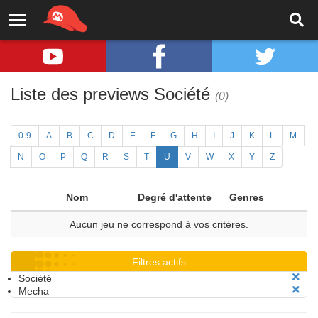
Liste des previews Société
(0)
0-9
A
B
C
D
E
F
G
H
I
J
K
L
M
N
O
P
Q
R
S
T
U
V
W
X
Y
Z
Nom
Degré d'attente
Genres
Aucun jeu ne correspond à vos critères.
Filtres actifs
Société
Mecha