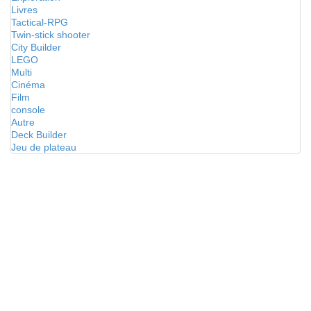
Livres
Tactical-RPG
Twin-stick shooter
City Builder
LEGO
Multi
Cinéma
Film
console
Autre
Deck Builder
Jeu de plateau