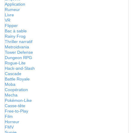
Application
Rumeur
Livre
VR
Flipper
Bac à sable
Rainy Frog
Thriller narratif
Metroidvania
Tower Defense
Dungeon RPG
Rogue-Lite
Hack-and-Slash
Cascade
Battle Royale
Moba
Coopération
Mecha
Pokémon-Like
Casse-tête
Free-to-Play
Film
Horreur
FMV
Survie