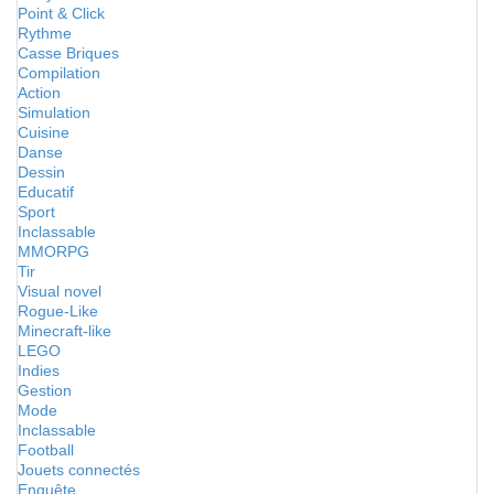
Point & Click
Rythme
Casse Briques
Compilation
Action
Simulation
Cuisine
Danse
Dessin
Educatif
Sport
Inclassable
MMORPG
Tir
Visual novel
Rogue-Like
Minecraft-like
LEGO
Indies
Gestion
Mode
Inclassable
Football
Jouets connectés
Enquête