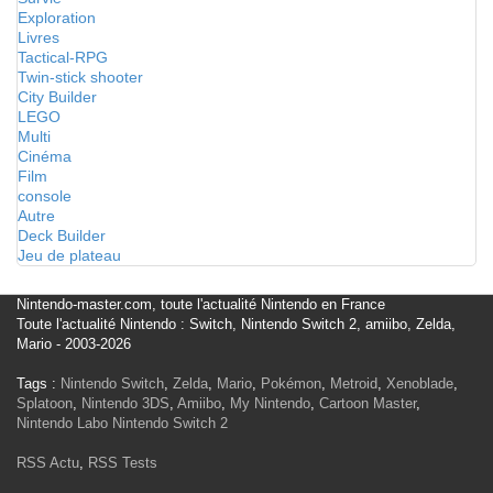
Exploration
Livres
Tactical-RPG
Twin-stick shooter
City Builder
LEGO
Multi
Cinéma
Film
console
Autre
Deck Builder
Jeu de plateau
Nintendo-master.com, toute l'actualité Nintendo en France
Toute l'actualité Nintendo : Switch, Nintendo Switch 2, amiibo, Zelda,
Mario - 2003-2026
Tags :
Nintendo Switch
,
Zelda
,
Mario
,
Pokémon
,
Metroid
,
Xenoblade
,
Splatoon
,
Nintendo 3DS
,
Amiibo
,
My Nintendo
,
Cartoon Master
,
Nintendo Labo
Nintendo Switch 2
RSS Actu
,
RSS Tests