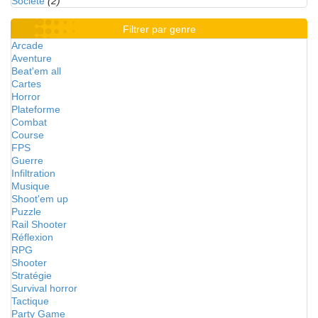
Société
(2)
Filtrer par genre
Arcade
Aventure
Beat'em all
Cartes
Horror
Plateforme
Combat
Course
FPS
Guerre
Infiltration
Musique
Shoot'em up
Puzzle
Rail Shooter
Réflexion
RPG
Shooter
Stratégie
Survival horror
Tactique
Party Game