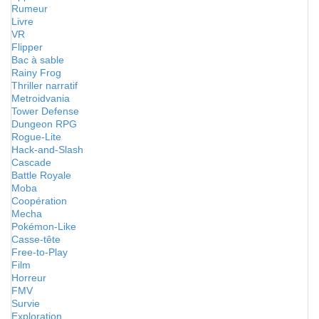
Rumeur
Livre
VR
Flipper
Bac à sable
Rainy Frog
Thriller narratif
Metroidvania
Tower Defense
Dungeon RPG
Rogue-Lite
Hack-and-Slash
Cascade
Battle Royale
Moba
Coopération
Mecha
Pokémon-Like
Casse-tête
Free-to-Play
Film
Horreur
FMV
Survie
Exploration