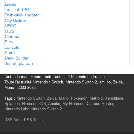
Livres
Tactical-RPG
Twin-stick shooter
City Builder
LEGO
Multi
Cinéma
Film
console
Autre
Deck Builder
Jeu de plateau
Nintendo-master.com, toute l'actualité Nintendo en France
Toute l'actualité Nintendo : Switch, Nintendo Switch 2, amiibo, Zelda,
Mario - 2003-2026
Tags :
Nintendo Switch
,
Zelda
,
Mario
,
Pokémon
,
Metroid
,
Xenoblade
,
Splatoon
,
Nintendo 3DS
,
Amiibo
,
My Nintendo
,
Cartoon Master
,
Nintendo Labo
Nintendo Switch 2
RSS Actu
,
RSS Tests