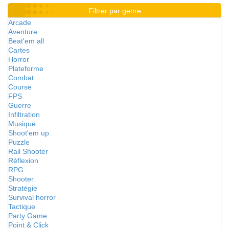
Filtrer par genre
Arcade
Aventure
Beat'em all
Cartes
Horror
Plateforme
Combat
Course
FPS
Guerre
Infiltration
Musique
Shoot'em up
Puzzle
Rail Shooter
Réflexion
RPG
Shooter
Stratégie
Survival horror
Tactique
Party Game
Point & Click