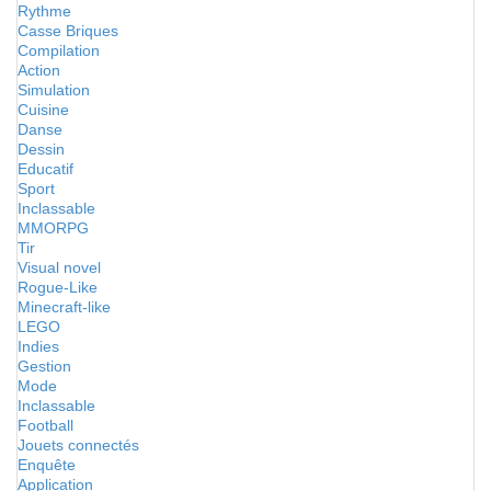
Rythme
Casse Briques
Compilation
Action
Simulation
Cuisine
Danse
Dessin
Educatif
Sport
Inclassable
MMORPG
Tir
Visual novel
Rogue-Like
Minecraft-like
LEGO
Indies
Gestion
Mode
Inclassable
Football
Jouets connectés
Enquête
Application