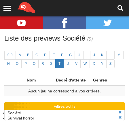
Liste des previews Société
(0)
0-9
A
B
C
D
E
F
G
H
I
J
K
L
M
N
O
P
Q
R
S
T
U
V
W
X
Y
Z
Nom
Degré d'attente
Genres
Aucun jeu ne correspond à vos critères.
Filtres actifs
Société
Survival horror