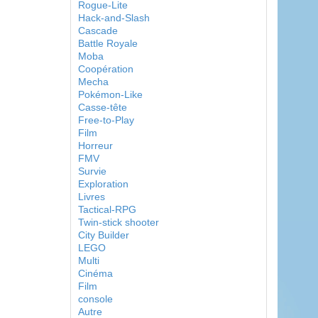
Rogue-Lite
Hack-and-Slash
Cascade
Battle Royale
Moba
Coopération
Mecha
Pokémon-Like
Casse-tête
Free-to-Play
Film
Horreur
FMV
Survie
Exploration
Livres
Tactical-RPG
Twin-stick shooter
City Builder
LEGO
Multi
Cinéma
Film
console
Autre