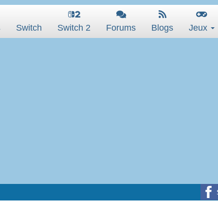
s
Switch
Switch 2
Forums
Blogs
Jeux