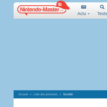
Actu
Test
Accueil
Liste des previews
Société