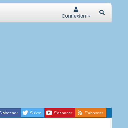
Connexion
S'abonner
Suivre
S'abonner
S'abonner