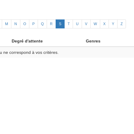
M
N
O
P
Q
R
S
T
U
V
W
X
Y
Z
Degré d'attente
Genres
u ne correspond à vos critères.