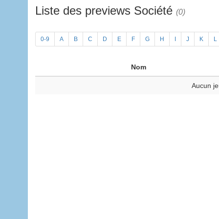
Liste des previews Société
(0)
0-9
A
B
C
D
E
F
G
H
I
J
K
L
Nom
Aucun je