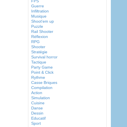
FPS
Guerre
Infiltration
Musique
Shoot'em up
Puzzle
Rail Shooter
Réflexion
RPG
Shooter
Stratégie
Survival horror
Tactique
Party Game
Point & Click
Rythme
Casse Briques
Compilation
Action
Simulation
Cuisine
Danse
Dessin
Educatif
Sport