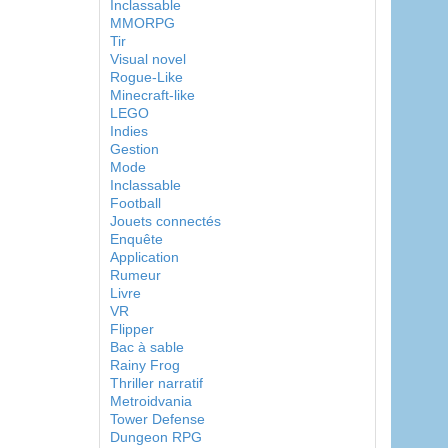
Inclassable
MMORPG
Tir
Visual novel
Rogue-Like
Minecraft-like
LEGO
Indies
Gestion
Mode
Inclassable
Football
Jouets connectés
Enquête
Application
Rumeur
Livre
VR
Flipper
Bac à sable
Rainy Frog
Thriller narratif
Metroidvania
Tower Defense
Dungeon RPG