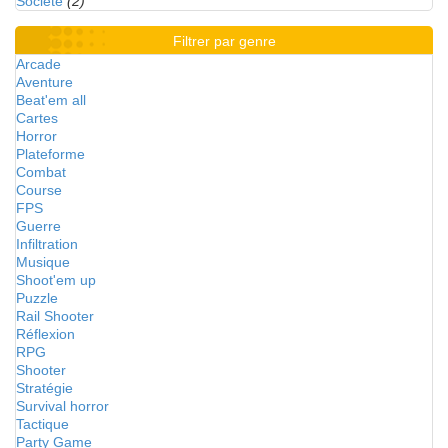
Société
(2)
Filtrer par genre
Arcade
Aventure
Beat'em all
Cartes
Horror
Plateforme
Combat
Course
FPS
Guerre
Infiltration
Musique
Shoot'em up
Puzzle
Rail Shooter
Réflexion
RPG
Shooter
Stratégie
Survival horror
Tactique
Party Game