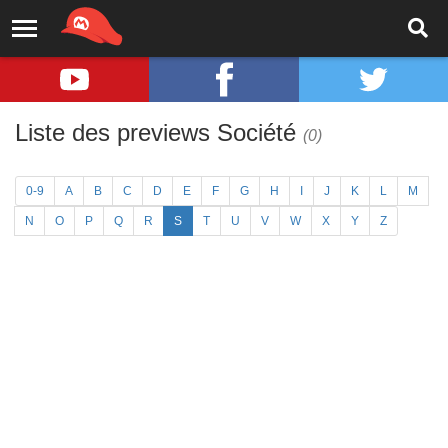
Liste des previews Société
(0)
0-9
A
B
C
D
E
F
G
H
I
J
K
L
M
N
O
P
Q
R
S
T
U
V
W
X
Y
Z