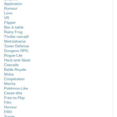
Application
Rumeur
Livre
VR
Flipper
Bac à sable
Rainy Frog
Thriller narratif
Metroidvania
Tower Defense
Dungeon RPG
Rogue-Lite
Hack-and-Slash
Cascade
Battle Royale
Moba
Coopération
Mecha
Pokémon-Like
Casse-tête
Free-to-Play
Film
Horreur
FMV
Survie