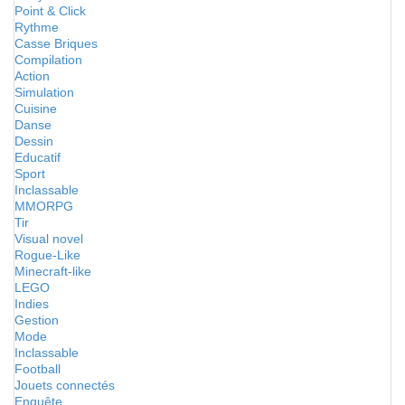
Point & Click
Rythme
Casse Briques
Compilation
Action
Simulation
Cuisine
Danse
Dessin
Educatif
Sport
Inclassable
MMORPG
Tir
Visual novel
Rogue-Like
Minecraft-like
LEGO
Indies
Gestion
Mode
Inclassable
Football
Jouets connectés
Enquête