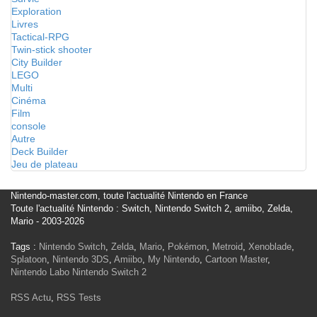
Exploration
Livres
Tactical-RPG
Twin-stick shooter
City Builder
LEGO
Multi
Cinéma
Film
console
Autre
Deck Builder
Jeu de plateau
Nintendo-master.com, toute l'actualité Nintendo en France
Toute l'actualité Nintendo : Switch, Nintendo Switch 2, amiibo, Zelda,
Mario - 2003-2026
Tags :
Nintendo Switch
,
Zelda
,
Mario
,
Pokémon
,
Metroid
,
Xenoblade
,
Splatoon
,
Nintendo 3DS
,
Amiibo
,
My Nintendo
,
Cartoon Master
,
Nintendo Labo
Nintendo Switch 2
RSS Actu
,
RSS Tests