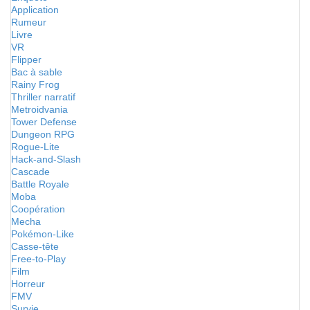
Application
Rumeur
Livre
VR
Flipper
Bac à sable
Rainy Frog
Thriller narratif
Metroidvania
Tower Defense
Dungeon RPG
Rogue-Lite
Hack-and-Slash
Cascade
Battle Royale
Moba
Coopération
Mecha
Pokémon-Like
Casse-tête
Free-to-Play
Film
Horreur
FMV
Survie