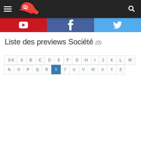
Liste des previews Société
(0)
0-9
A
B
C
D
E
F
G
H
I
J
K
L
M
N
O
P
Q
R
S
T
U
V
W
X
Y
Z