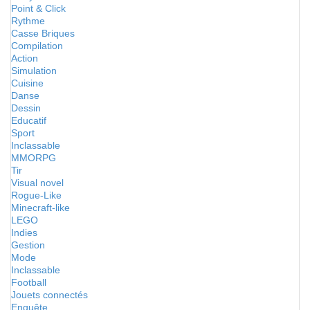
Point & Click
Rythme
Casse Briques
Compilation
Action
Simulation
Cuisine
Danse
Dessin
Educatif
Sport
Inclassable
MMORPG
Tir
Visual novel
Rogue-Like
Minecraft-like
LEGO
Indies
Gestion
Mode
Inclassable
Football
Jouets connectés
Enquête