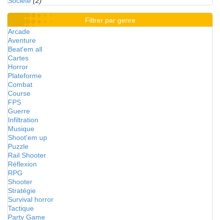
Société
(2)
Filtrer par genre
Arcade
Aventure
Beat'em all
Cartes
Horror
Plateforme
Combat
Course
FPS
Guerre
Infiltration
Musique
Shoot'em up
Puzzle
Rail Shooter
Réflexion
RPG
Shooter
Stratégie
Survival horror
Tactique
Party Game