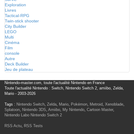
Exploration
Livres
Tactical-RPG
Twin-stick shooter
City Builder
LEGO
Multi
Cinéma
Film
console
Autre
Deck Builder
Jeu de plateau
Nintendo-master.com, toute l'actualité Nintendo en France
Toute l'actualité Nintendo : Switch, Nintendo Switch 2, amiibo, Zelda,
Mario - 2003-2026
Tags :
Nintendo Switch
,
Zelda
,
Mario
,
Pokémon
,
Metroid
,
Xenoblade
,
Splatoon
,
Nintendo 3DS
,
Amiibo
,
My Nintendo
,
Cartoon Master
,
Nintendo Labo
Nintendo Switch 2
RSS Actu
,
RSS Tests