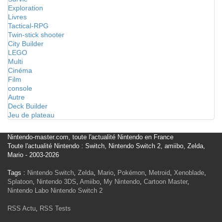
Exploration
Livres
Tactical-RPG
Twin-stick shooter
City Builder
LEGO
Multi
Cinéma
Film
console
Autre
Deck Builder
Jeu de plateau
Nintendo-master.com, toute l'actualité Nintendo en France
Toute l'actualité Nintendo : Switch, Nintendo Switch 2, amiibo, Zelda,
Mario - 2003-2026
Tags :
Nintendo Switch
,
Zelda
,
Mario
,
Pokémon
,
Metroid
,
Xenoblade
,
Splatoon
,
Nintendo 3DS
,
Amiibo
,
My Nintendo
,
Cartoon Master
,
Nintendo Labo
Nintendo Switch 2
RSS Actu
,
RSS Tests