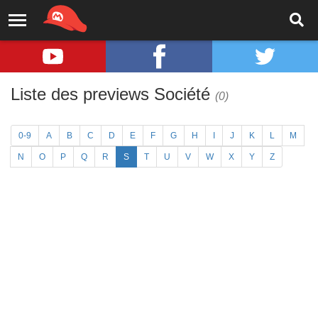
Liste des previews Société
(0)
0-9
A
B
C
D
E
F
G
H
I
J
K
L
M
N
O
P
Q
R
S
T
U
V
W
X
Y
Z