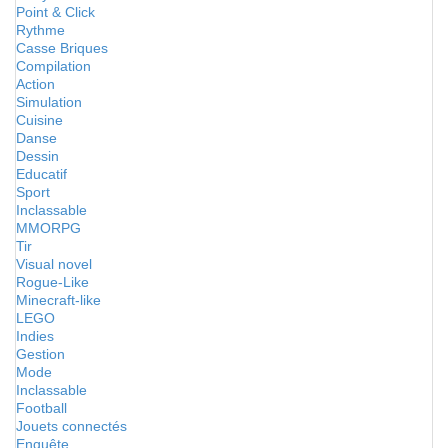
Point & Click
Rythme
Casse Briques
Compilation
Action
Simulation
Cuisine
Danse
Dessin
Educatif
Sport
Inclassable
MMORPG
Tir
Visual novel
Rogue-Like
Minecraft-like
LEGO
Indies
Gestion
Mode
Inclassable
Football
Jouets connectés
Enquête