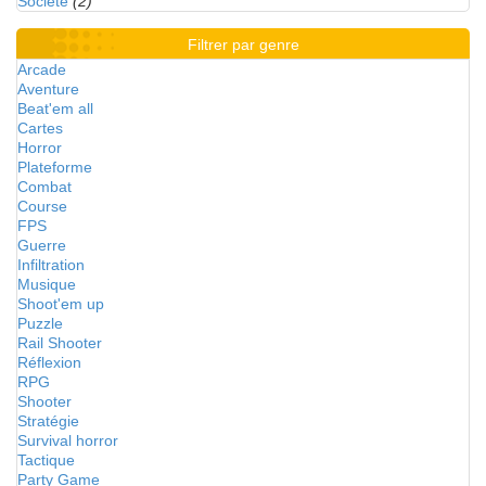
Société
(2)
Filtrer par genre
Arcade
Aventure
Beat'em all
Cartes
Horror
Plateforme
Combat
Course
FPS
Guerre
Infiltration
Musique
Shoot'em up
Puzzle
Rail Shooter
Réflexion
RPG
Shooter
Stratégie
Survival horror
Tactique
Party Game