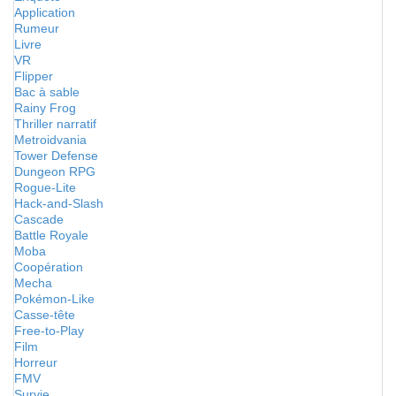
Application
Rumeur
Livre
VR
Flipper
Bac à sable
Rainy Frog
Thriller narratif
Metroidvania
Tower Defense
Dungeon RPG
Rogue-Lite
Hack-and-Slash
Cascade
Battle Royale
Moba
Coopération
Mecha
Pokémon-Like
Casse-tête
Free-to-Play
Film
Horreur
FMV
Survie