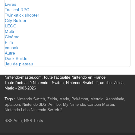
Livres
Tactical-RPG
Twin-stick shooter
City Builder
LEGO
Multi
Cinéma
Film
console
Autre
Deck Builder
Jeu de plateau
Nintendo-master.com, toute l'actualité Nintendo en France
Toute l'actualité Nintendo : Switch, Nintendo Switch 2, amiibo, Zelda,
Mario - 2003-2026
Tags :
Nintendo Switch
,
Zelda
,
Mario
,
Pokémon
,
Metroid
,
Xenoblade
,
Splatoon
,
Nintendo 3DS
,
Amiibo
,
My Nintendo
,
Cartoon Master
,
Nintendo Labo
Nintendo Switch 2
RSS Actu
,
RSS Tests