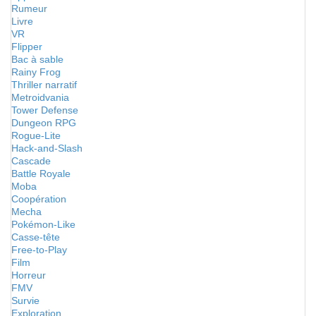
Rumeur
Livre
VR
Flipper
Bac à sable
Rainy Frog
Thriller narratif
Metroidvania
Tower Defense
Dungeon RPG
Rogue-Lite
Hack-and-Slash
Cascade
Battle Royale
Moba
Coopération
Mecha
Pokémon-Like
Casse-tête
Free-to-Play
Film
Horreur
FMV
Survie
Exploration