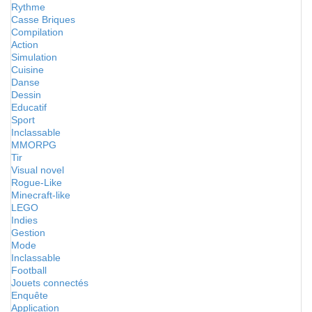
Rythme
Casse Briques
Compilation
Action
Simulation
Cuisine
Danse
Dessin
Educatif
Sport
Inclassable
MMORPG
Tir
Visual novel
Rogue-Like
Minecraft-like
LEGO
Indies
Gestion
Mode
Inclassable
Football
Jouets connectés
Enquête
Application