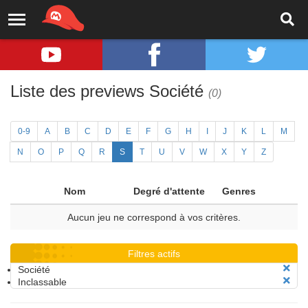
Liste des previews Société
(0)
0-9
A
B
C
D
E
F
G
H
I
J
K
L
M
N
O
P
Q
R
S
T
U
V
W
X
Y
Z
Nom
Degré d'attente
Genres
Aucun jeu ne correspond à vos critères.
Filtres actifs
Société
Inclassable