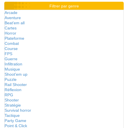
Filtrer par genre
Arcade
Aventure
Beat'em all
Cartes
Horror
Plateforme
Combat
Course
FPS
Guerre
Infiltration
Musique
Shoot'em up
Puzzle
Rail Shooter
Réflexion
RPG
Shooter
Stratégie
Survival horror
Tactique
Party Game
Point & Click