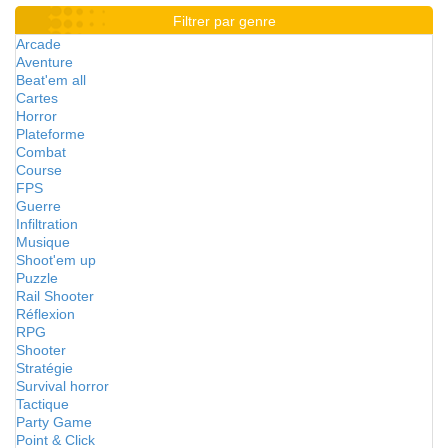
Filtrer par genre
Arcade
Aventure
Beat'em all
Cartes
Horror
Plateforme
Combat
Course
FPS
Guerre
Infiltration
Musique
Shoot'em up
Puzzle
Rail Shooter
Réflexion
RPG
Shooter
Stratégie
Survival horror
Tactique
Party Game
Point & Click