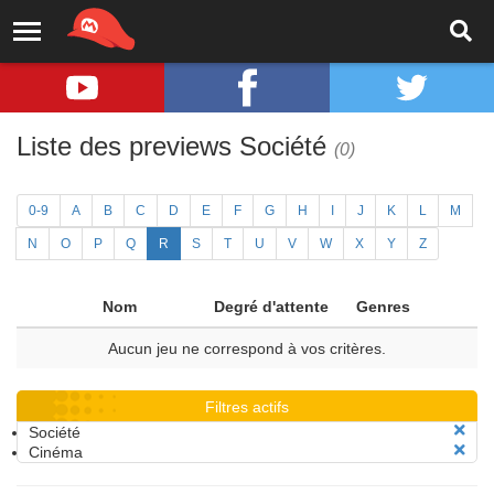
Liste des previews Société
(0)
0-9
A
B
C
D
E
F
G
H
I
J
K
L
M
N
O
P
Q
R
S
T
U
V
W
X
Y
Z
Nom
Degré d'attente
Genres
Aucun jeu ne correspond à vos critères.
Filtres actifs
Société
Cinéma