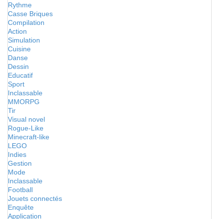
Rythme
Casse Briques
Compilation
Action
Simulation
Cuisine
Danse
Dessin
Educatif
Sport
Inclassable
MMORPG
Tir
Visual novel
Rogue-Like
Minecraft-like
LEGO
Indies
Gestion
Mode
Inclassable
Football
Jouets connectés
Enquête
Application