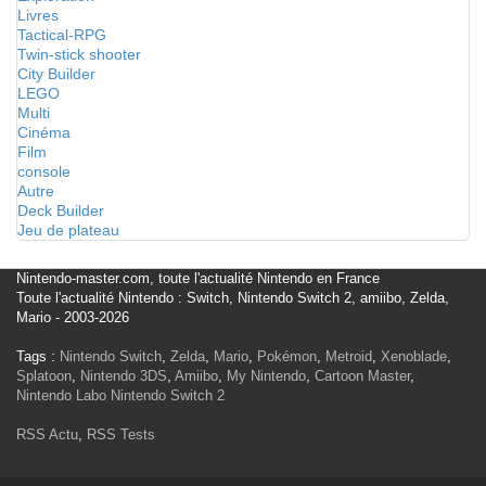
Livres
Tactical-RPG
Twin-stick shooter
City Builder
LEGO
Multi
Cinéma
Film
console
Autre
Deck Builder
Jeu de plateau
Nintendo-master.com, toute l'actualité Nintendo en France
Toute l'actualité Nintendo : Switch, Nintendo Switch 2, amiibo, Zelda,
Mario - 2003-2026
Tags :
Nintendo Switch
,
Zelda
,
Mario
,
Pokémon
,
Metroid
,
Xenoblade
,
Splatoon
,
Nintendo 3DS
,
Amiibo
,
My Nintendo
,
Cartoon Master
,
Nintendo Labo
Nintendo Switch 2
RSS Actu
,
RSS Tests