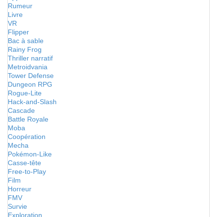
Rumeur
Livre
VR
Flipper
Bac à sable
Rainy Frog
Thriller narratif
Metroidvania
Tower Defense
Dungeon RPG
Rogue-Lite
Hack-and-Slash
Cascade
Battle Royale
Moba
Coopération
Mecha
Pokémon-Like
Casse-tête
Free-to-Play
Film
Horreur
FMV
Survie
Exploration