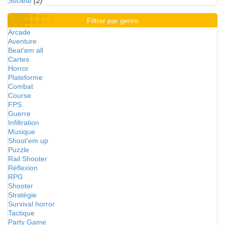
Société
(2)
Filtrer par genre
Arcade
Aventure
Beat'em all
Cartes
Horror
Plateforme
Combat
Course
FPS
Guerre
Infiltration
Musique
Shoot'em up
Puzzle
Rail Shooter
Réflexion
RPG
Shooter
Stratégie
Survival horror
Tactique
Party Game