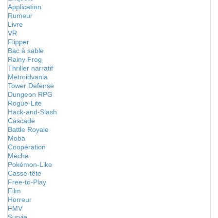
Application
Rumeur
Livre
VR
Flipper
Bac à sable
Rainy Frog
Thriller narratif
Metroidvania
Tower Defense
Dungeon RPG
Rogue-Lite
Hack-and-Slash
Cascade
Battle Royale
Moba
Coopération
Mecha
Pokémon-Like
Casse-tête
Free-to-Play
Film
Horreur
FMV
Survie