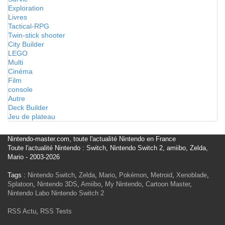
Exploration
Livres
Tactical-RPG
Twin-stick shooter
City Builder
LEGO
Multi
Cinéma
Film
console
Autre
Deck Builder
Jeu de plateau
Nintendo-master.com, toute l'actualité Nintendo en France
Toute l'actualité Nintendo : Switch, Nintendo Switch 2, amiibo, Zelda,
Mario - 2003-2026
Tags :
Nintendo Switch
,
Zelda
,
Mario
,
Pokémon
,
Metroid
,
Xenoblade
,
Splatoon
,
Nintendo 3DS
,
Amiibo
,
My Nintendo
,
Cartoon Master
,
Nintendo Labo
Nintendo Switch 2
RSS Actu
,
RSS Tests