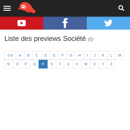
Liste des previews Société
(0)
0-9
A
B
C
D
E
F
G
H
I
J
K
L
M
N
O
P
Q
R
S
T
U
V
W
X
Y
Z