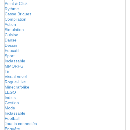
Point & Click
Rythme
Casse Briques
Compilation
Action
Simulation
Cuisine
Danse
Dessin
Educatif
Sport
Inclassable
MMORPG
Tir
Visual novel
Rogue-Like
Minecraft-like
LEGO
Indies
Gestion
Mode
Inclassable
Football
Jouets connectés
Enquête