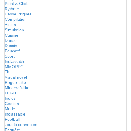
Point & Click
Rythme
Casse Briques
Compilation
Action
Simulation
Cuisine
Danse
Dessin
Educatif
Sport
Inclassable
MMORPG
Tir
Visual novel
Rogue-Like
Minecraft-like
LEGO
Indies
Gestion
Mode
Inclassable
Football
Jouets connectés
Enquête