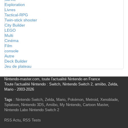
Exploration
Livres
Tactical-RPG
Twin-stick shooter
City Builder
LEGO
Multi
Cinéma
Film
console
Autre
Deck Builder
Jeu de plateau
Nintendo-master.com, toute l'actualité Nintendo en France
Toute l'actualité Nintendo : Switch, Nintendo Switch 2, amiibo, Zelda,
Mario - 2003-2026
Tags :
Nintendo Switch
,
Zelda
,
Mario
,
Pokémon
,
Metroid
,
Xenoblade
,
Splatoon
,
Nintendo 3DS
,
Amiibo
,
My Nintendo
,
Cartoon Master
,
Nintendo Labo
Nintendo Switch 2
RSS Actu
,
RSS Tests