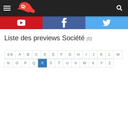
Liste des previews Société
(0)
0-9
A
B
C
D
E
F
G
H
I
J
K
L
M
N
O
P
Q
R
S
T
U
V
W
X
Y
Z