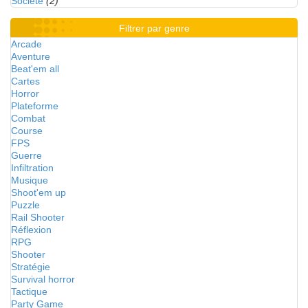
Société
(2)
Filtrer par genre
Arcade
Aventure
Beat'em all
Cartes
Horror
Plateforme
Combat
Course
FPS
Guerre
Infiltration
Musique
Shoot'em up
Puzzle
Rail Shooter
Réflexion
RPG
Shooter
Stratégie
Survival horror
Tactique
Party Game