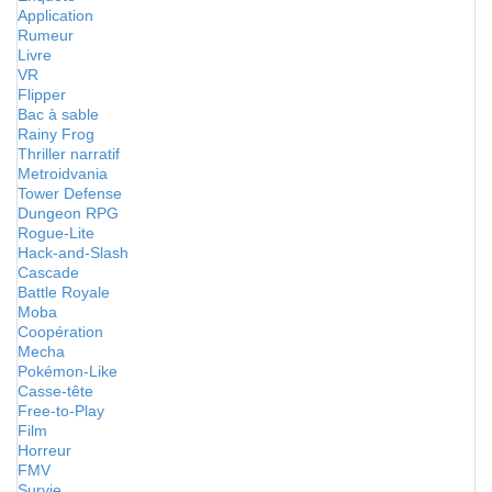
Application
Rumeur
Livre
VR
Flipper
Bac à sable
Rainy Frog
Thriller narratif
Metroidvania
Tower Defense
Dungeon RPG
Rogue-Lite
Hack-and-Slash
Cascade
Battle Royale
Moba
Coopération
Mecha
Pokémon-Like
Casse-tête
Free-to-Play
Film
Horreur
FMV
Survie