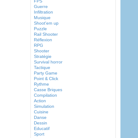
FPS
Guerre
Infiltration
Musique
Shoot'em up
Puzzle
Rail Shooter
Réflexion
RPG
Shooter
Stratégie
Survival horror
Tactique
Party Game
Point & Click
Rythme
Casse Briques
Compilation
Action
Simulation
Cuisine
Danse
Dessin
Educatif
Sport