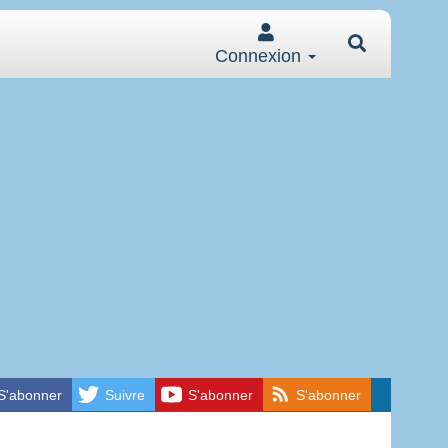
Connexion
S'abonner
Suivre
S'abonner
S'abonner