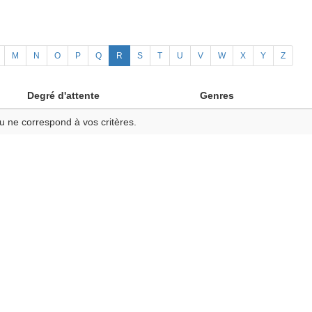
M
N
O
P
Q
R
S
T
U
V
W
X
Y
Z
Degré d'attente
Genres
u ne correspond à vos critères.