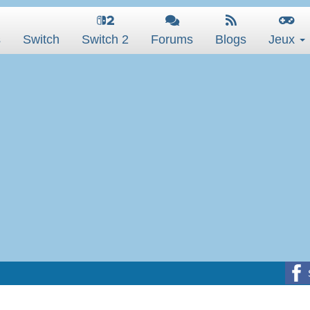
s
Switch
Switch 2
Forums
Blogs
Jeux