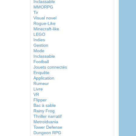
Inclassable
MMORPG
Tir
Visual novel
Rogue-Like
Minecraft-like
LEGO
Indies
Gestion
Mode
Inclassable
Football
Jouets connectés
Enquête
Application
Rumeur
Livre
VR
Flipper
Bac à sable
Rainy Frog
Thriller narratif
Metroidvania
Tower Defense
Dungeon RPG