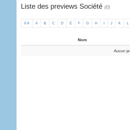
Liste des previews Société
(0)
0-9
A
B
C
D
E
F
G
H
I
J
K
L
Nom
Aucun je