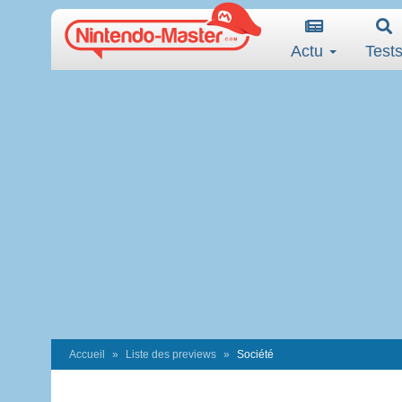
Actu
Test
Accueil
Liste des previews
Société