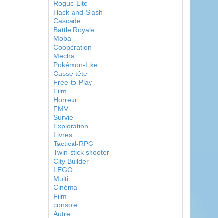
Rogue-Lite
Hack-and-Slash
Cascade
Battle Royale
Moba
Coopération
Mecha
Pokémon-Like
Casse-tête
Free-to-Play
Film
Horreur
FMV
Survie
Exploration
Livres
Tactical-RPG
Twin-stick shooter
City Builder
LEGO
Multi
Cinéma
Film
console
Autre