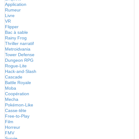
Application
Rumeur
Livre
VR
Flipper
Bac à sable
Rainy Frog
Thriller narratif
Metroidvania
Tower Defense
Dungeon RPG
Rogue-Lite
Hack-and-Slash
Cascade
Battle Royale
Moba
Coopération
Mecha
Pokémon-Like
Casse-tête
Free-to-Play
Film
Horreur
FMV
Survie