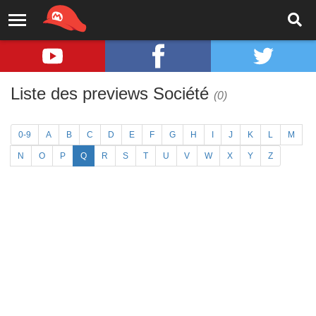
Liste des previews Société
(0)
0-9
A
B
C
D
E
F
G
H
I
J
K
L
M
N
O
P
Q
R
S
T
U
V
W
X
Y
Z