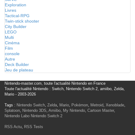
Exploration
Livres
Tactical-RPG
Twin-stick shooter
City Builder
LEGO
Multi
Cinéma
Film
console
Autre
Deck Builder
Jeu de plateau
Nintendo-master.com, toute l'actualité Nintendo en France
Toute l'actualité Nintendo : Switch, Nintendo Switch 2, amiibo, Zelda,
Mario - 2003-2026
Tags :
Nintendo Switch
,
Zelda
,
Mario
,
Pokémon
,
Metroid
,
Xenoblade
,
Splatoon
,
Nintendo 3DS
,
Amiibo
,
My Nintendo
,
Cartoon Master
,
Nintendo Labo
Nintendo Switch 2
RSS Actu
,
RSS Tests