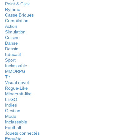
Point & Click
Rythme
Casse Briques
Compilation
Action
Simulation
Cuisine
Danse
Dessin
Educatif
Sport
Inclassable
MMORPG
Tir
Visual novel
Rogue-Like
Minecraft-like
LEGO
Indies
Gestion
Mode
Inclassable
Football
Jouets connectés
Enquête