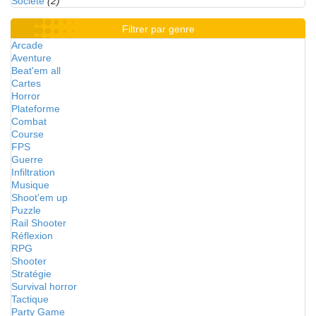
Société
(2)
Filtrer par genre
Arcade
Aventure
Beat'em all
Cartes
Horror
Plateforme
Combat
Course
FPS
Guerre
Infiltration
Musique
Shoot'em up
Puzzle
Rail Shooter
Réflexion
RPG
Shooter
Stratégie
Survival horror
Tactique
Party Game