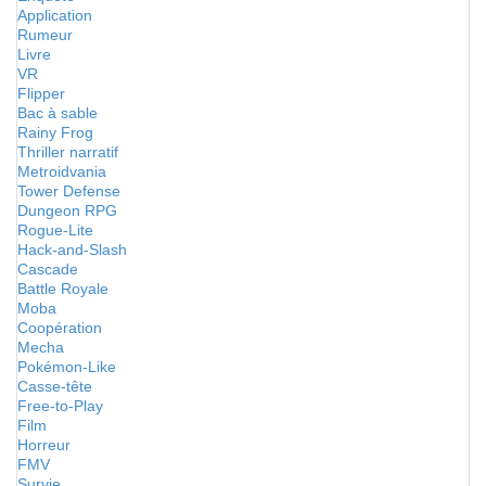
Application
Rumeur
Livre
VR
Flipper
Bac à sable
Rainy Frog
Thriller narratif
Metroidvania
Tower Defense
Dungeon RPG
Rogue-Lite
Hack-and-Slash
Cascade
Battle Royale
Moba
Coopération
Mecha
Pokémon-Like
Casse-tête
Free-to-Play
Film
Horreur
FMV
Survie