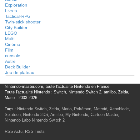
Exploration
Livres
Tactical-RPG
Twin-stick shooter
City Builder
LEGO
Multi
Cinéma
Film
console
Autre
Deck Builder
Jeu de plateau
Nintendo-master.com, toute l'actualité Nintendo en France
Toute l'actualité Nintendo : Switch, Nintendo Switch 2, amiibo, Zelda,
Mario - 2003-2026
Tags :
Nintendo Switch
,
Zelda
,
Mario
,
Pokémon
,
Metroid
,
Xenoblade
,
Splatoon
,
Nintendo 3DS
,
Amiibo
,
My Nintendo
,
Cartoon Master
,
Nintendo Labo
Nintendo Switch 2
RSS Actu
,
RSS Tests