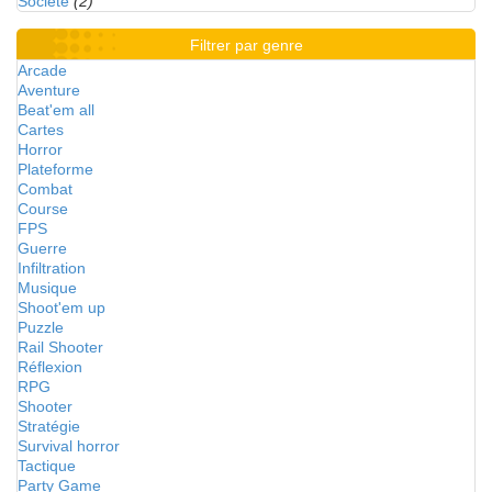
Société
(2)
Filtrer par genre
Arcade
Aventure
Beat'em all
Cartes
Horror
Plateforme
Combat
Course
FPS
Guerre
Infiltration
Musique
Shoot'em up
Puzzle
Rail Shooter
Réflexion
RPG
Shooter
Stratégie
Survival horror
Tactique
Party Game