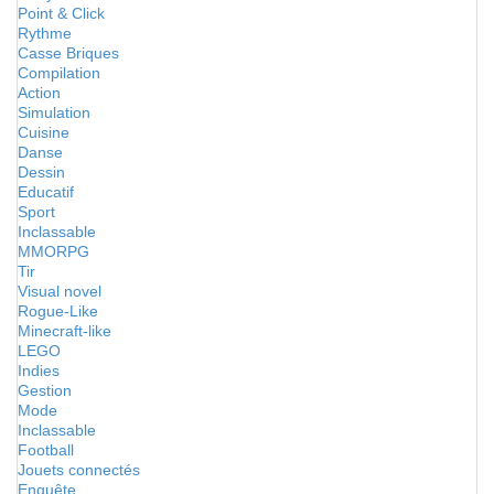
Point & Click
Rythme
Casse Briques
Compilation
Action
Simulation
Cuisine
Danse
Dessin
Educatif
Sport
Inclassable
MMORPG
Tir
Visual novel
Rogue-Like
Minecraft-like
LEGO
Indies
Gestion
Mode
Inclassable
Football
Jouets connectés
Enquête