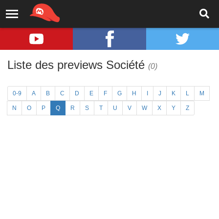
Liste des previews Société
(0)
0-9
A
B
C
D
E
F
G
H
I
J
K
L
M
N
O
P
Q
R
S
T
U
V
W
X
Y
Z