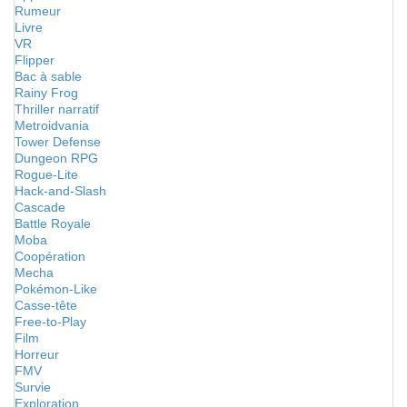
Rumeur
Livre
VR
Flipper
Bac à sable
Rainy Frog
Thriller narratif
Metroidvania
Tower Defense
Dungeon RPG
Rogue-Lite
Hack-and-Slash
Cascade
Battle Royale
Moba
Coopération
Mecha
Pokémon-Like
Casse-tête
Free-to-Play
Film
Horreur
FMV
Survie
Exploration