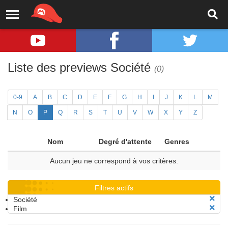
Liste des previews Société
(0)
0-9
A
B
C
D
E
F
G
H
I
J
K
L
M
N
O
P
Q
R
S
T
U
V
W
X
Y
Z
Nom
Degré d'attente
Genres
Aucun jeu ne correspond à vos critères.
Filtres actifs
Société
Film