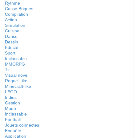
Rythme
Casse Briques
Compilation
Action
Simulation
Cuisine
Danse
Dessin
Educatif
Sport
Inclassable
MMORPG
Tir
Visual novel
Rogue-Like
Minecraft-like
LEGO
Indies
Gestion
Mode
Inclassable
Football
Jouets connectés
Enquête
Application