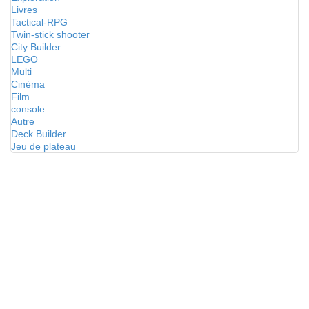
Livres
Tactical-RPG
Twin-stick shooter
City Builder
LEGO
Multi
Cinéma
Film
console
Autre
Deck Builder
Jeu de plateau