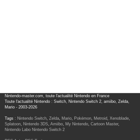
Nintendo-master.com, toute l'actualité Nintendo en France
Toute l'actualité Nintendo : Switch, Nintendo Switch 2, amiibo, Zelda,
Mario - 2003-2026
Tags :
Nintendo Switch
,
Zelda
,
Mario
,
Pokémon
,
Metroid
,
Xenoblade
,
Splatoon
,
Nintendo 3DS
,
Amiibo
,
My Nintendo
,
Cartoon Master
,
Nintendo Labo
Nintendo Switch 2