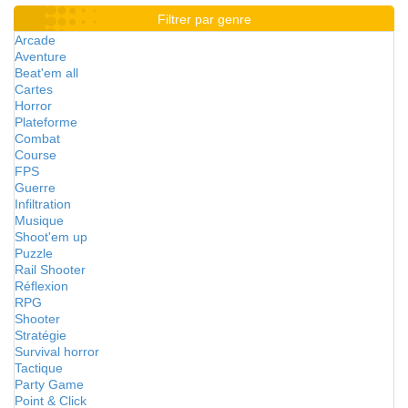
Filtrer par genre
Arcade
Aventure
Beat'em all
Cartes
Horror
Plateforme
Combat
Course
FPS
Guerre
Infiltration
Musique
Shoot'em up
Puzzle
Rail Shooter
Réflexion
RPG
Shooter
Stratégie
Survival horror
Tactique
Party Game
Point & Click